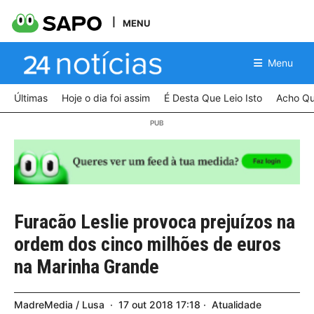
MENU
Menu
Últimas
Hoje o dia foi assim
É Desta Que Leio Isto
Acho Qu
Furacão Leslie provoca prejuízos na
ordem dos cinco milhões de euros
na Marinha Grande
MadreMedia / Lusa
17
out
2018
17:18
Atualidade