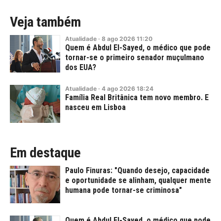
Veja também
Atualidade
·
8
ago
2026
11:20
Quem é Abdul El-Sayed, o médico que pode
tornar-se o primeiro senador muçulmano
dos EUA?
Atualidade
·
4
ago
2026
18:24
Família Real Britânica tem novo membro. E
nasceu em Lisboa
Em destaque
Paulo Finuras: "Quando desejo, capacidade
e oportunidade se alinham, qualquer mente
humana pode tornar-se criminosa"
Quem é Abdul El-Sayed, o médico que pode