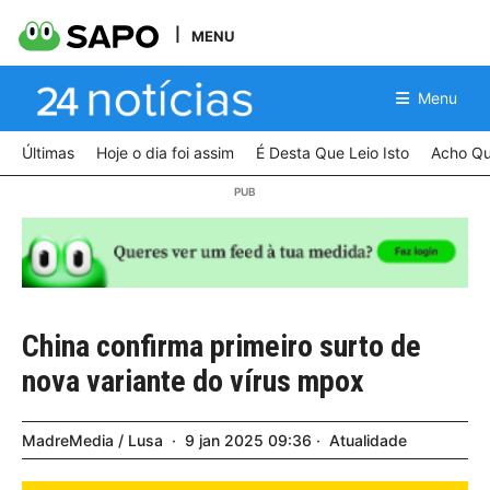
MENU
Menu
Últimas
Hoje o dia foi assim
É Desta Que Leio Isto
Acho Qu
China confirma primeiro surto de
nova variante do vírus mpox
MadreMedia / Lusa
9
jan
2025
09:36
Atualidade