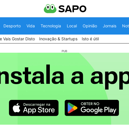
Desporto
Vida
Tecnologia
Local
Opinião
Jornais
Not
 Vais Gostar Disto
Inovação & Startups
Isto é útil