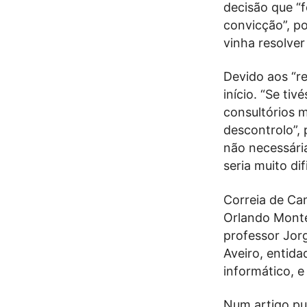
decisão que “f
convicção”, po
vinha resolve
Devido aos “re
início. “Se t
consultórios 
descontrolo”, 
não necessária
seria muito dif
Correia de Ca
Orlando Monte
professor Jorg
Aveiro, entid
informático, e
Num artigo pu