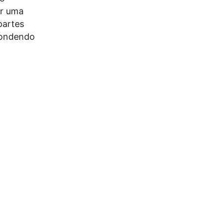
er uma
partes
spondendo