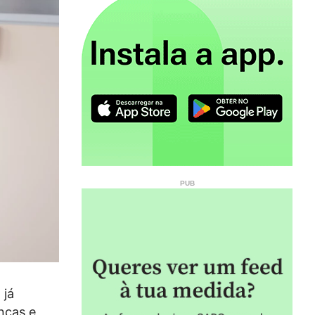
 já
nças e