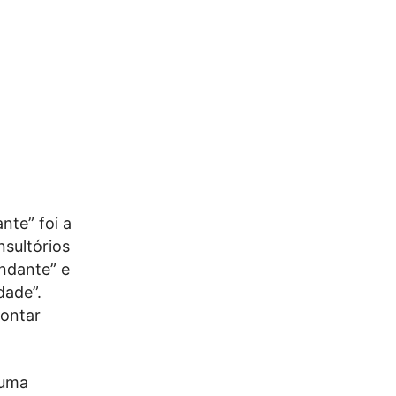
ante” foi a
nsultórios
ndante” e
dade”.
montar
 uma