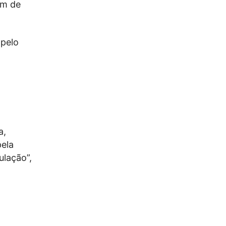
em de
 pelo
a,
pela
ulação”,