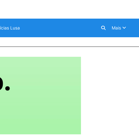
ícias Lusa
Mais