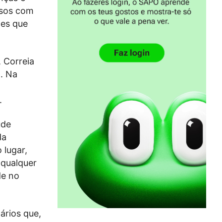
osos com
tes que
 Correia
. Na
.
úde
da
 lugar,
 qualquer
de no
ários que,