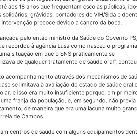
até aos 18 anos que frequentam escolas públicas, id
solidários, grávidas, portadores de VIH/Sida e doen
 intervenção precoce devido a cancro da boca.
 lançada pelo então ministro da Saúde do Governo PS,
e recordou à agência Lusa como nasceu o programa
a “uma situação em que o SNS praticamente se
izava de qualquer tratamento de saúde oral”, contou
rto acompanhamento através dos mecanismos de sa
uase se limitava à avaliação do estado de saúde oral 
lar, e isso era muito insuficiente porque, em primeiro
 uma franja da população, e, em segundo, não previa
atamento, de maneira que era uma lacuna muito gran
orreia de Campos.
am centros de saúde com alguns equipamentos dent