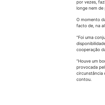
por vezes, fa
longe nem de p
O momento da 
facto de, na a
“Foi uma conj
disponibilida
cooperação da
“Houve um bom
provocada pel
circunstância 
contou.