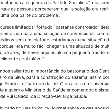
oi atacada à esquerda do Partido Socialista”, mas c
rque as pessoas perceberam que “a solução era reali
r uma boa parte do problema”.
cursos limitados” foi tudo “bastante controlado” des
ivéssemos ido para uma solução de convencionar com 
médicos sem um ‘plafond’ estaríamos numa situação 
porque “era muito fácil chegar a uma situação de mult
, de atos, de haver aqui ou ali uma pequena fraude, e
icilmente controlável”.
mpos salientou a importância do bastonário dos Dent
iro da Silva, para a construção do sistema, assim c
e Simões, o “patrono da ideia”, na altura na Universi
ade a quem o Ministério da Saúde encomendou o sist
 de Rui Calado, da Direção-Geral da Saúde.
blicado no Health Policy Journal sobre os dez anos 