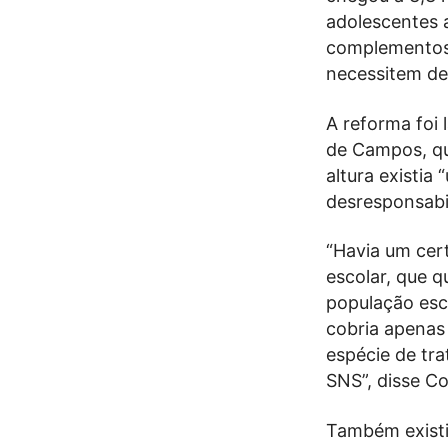
adolescentes 
complementos 
necessitem de
A reforma foi
de Campos, qu
altura existi
desresponsabil
“Havia um ce
escolar, que q
população esco
cobria apenas
espécie de tr
SNS”, disse C
Também existi