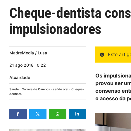
Cheque-dentista cons
impulsionadores
MadreMedia / Lusa
Este arti
21
ago
2018
10:22
Os impulsion
Atualidade
provou ser um
Saúde
Correia de Campos
saúde oral
Cheque-
consenso entr
dentista
o acesso da p