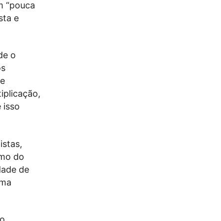
om “pouca
sta e
de o
os
de
iplicação,
 isso
istas,
omo do
dade de
ema
do