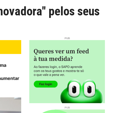
novadora" pelos seus
ama
 aumentar