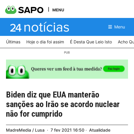
MENU
Menu
Últimas
Hoje o dia foi assim
É Desta Que Leio Isto
Acho Qu
Biden diz que EUA manterão
sanções ao Irão se acordo nuclear
não for cumprido
MadreMedia / Lusa
7
fev
2021
16:50
Atualidade