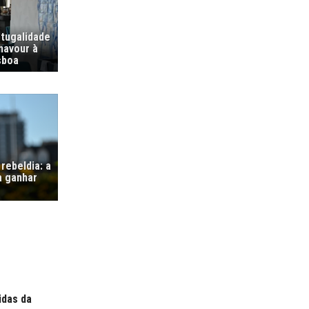
tugalidade
navour à
sboa
rebeldia: a
a ganhar
idas da