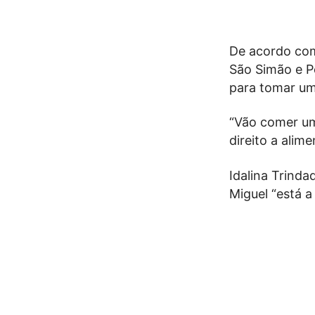
De acordo com
São Simão e P
para tomar uma
“Vão comer um
direito a alim
Idalina Trinda
Miguel “está a