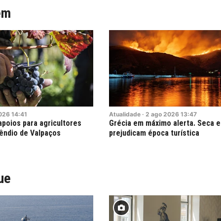
ém
026
14:41
Atualidade
·
2
ago
2026
13:47
poios para agricultores
Grécia em máximo alerta. Seca e
cêndio de Valpaços
prejudicam época turística
ue