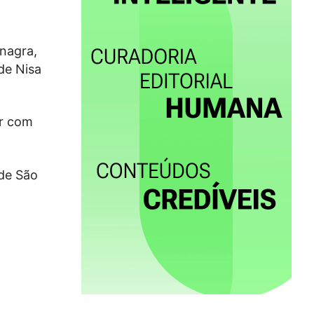
inagra,
de Nisa
ar com
 de São