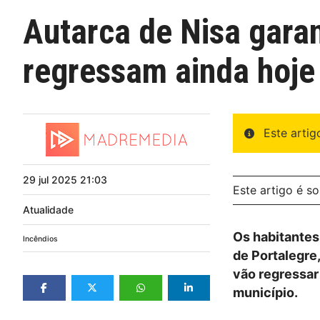
Autarca de Nisa gara
regressam ainda hoje
Este arti
29
jul
2025
21:03
Este artigo é s
Atualidade
Os habitantes
Incêndios
de Portalegre
vão regressar 
município.