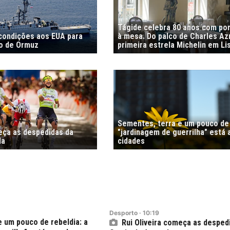
Tágide celebra 80 anos com por
 condições aos EUA para
à mesa. Do palco de Charles Az
to de Ormuz
primeira estrela Michelin em Li
Sementes, terra e um pouco de 
meça as despedidas da
"jardinagem de guerrilha" está 
la
cidades
Desporto
·
10:19
 um pouco de rebeldia: a
Rui Oliveira começa as desped