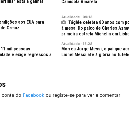
errilha" está a ganhar
Camisola Amarela
Atualidade
·
09:13
condições aos EUA para
Tágide celebra 80 anos com p
o de Ormuz
à mesa. Do palco de Charles Azna
primeira estrela Michelin em Lisb
Atualidade
·
15:28
 11 mil pessoas
Morreu Jorge Messi, o pai que a
dade e exige regressos a
Lionel Messi até à glória no futeb
os
a conta do
Facebook
ou registe-se para ver e comentar