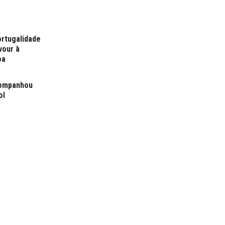
ortugalidade
vour à
oa
companhou
ol