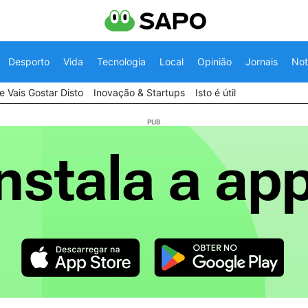
Desporto
Vida
Tecnologia
Local
Opinião
Jornais
Not
 Vais Gostar Disto
Inovação & Startups
Isto é útil