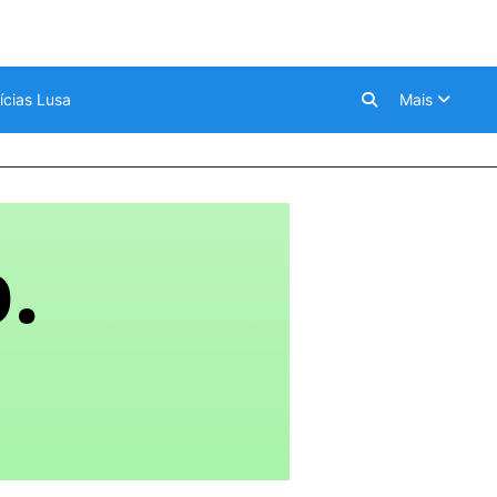
ícias Lusa
Mais