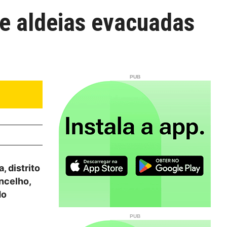
de aldeias evacuadas
, distrito
ncelho,
do