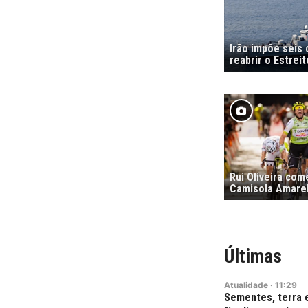
Irão impõe seis
reabrir o Estrei
Rui Oliveira co
Camisola Amare
Últimas
Atualidade
·
11:29
Sementes, terra e