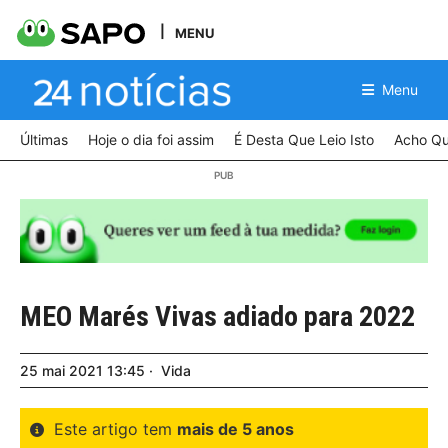
MENU
Menu
Últimas
Hoje o dia foi assim
É Desta Que Leio Isto
Acho Qu
MEO Marés Vivas adiado para 2022
25
mai
2021
13:45
Vida
Este artigo tem
mais de 5 anos