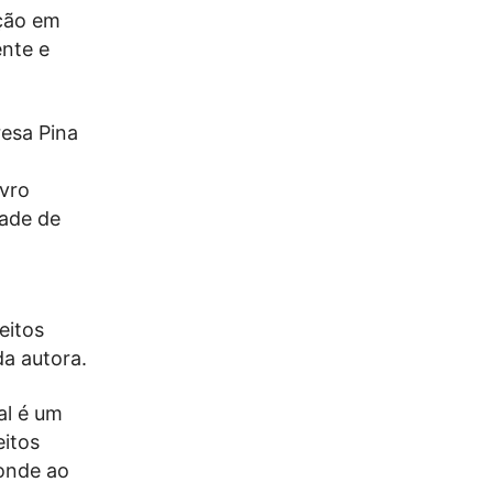
oção em
ente e
resa Pina
ivro
dade de
eitos
da autora.
al é um
eitos
onde ao