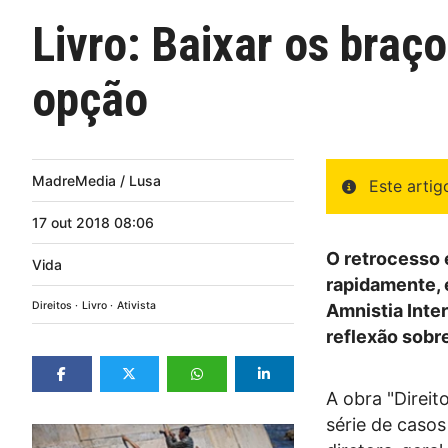
Livro: Baixar os braç
opção
MadreMedia / Lusa
Este arti
17
out
2018
08:06
O retrocesso 
Vida
rapidamente, 
Direitos
Livro
Ativista
Amnistia Inter
reflexão sobr
A obra "Direi
série de caso