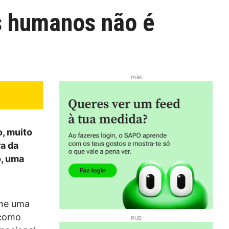
os humanos não é
, muito
ra da
o, uma
úne uma
 como