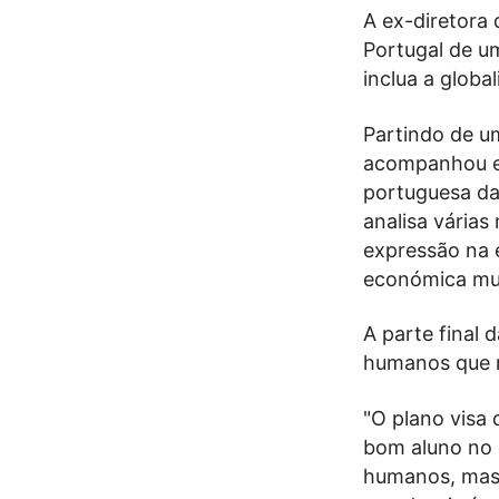
A ex-diretora 
Portugal de u
inclua a globa
Partindo de u
acompanhou en
portuguesa da 
analisa várias
expressão na e
económica mund
A parte final 
humanos que r
"O plano visa 
bom aluno no q
humanos, mas 