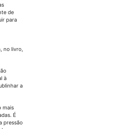
as
nte de
ir para
á
 no livro,
ção
l à
blinhar a
o mais
adas. É
a pressão