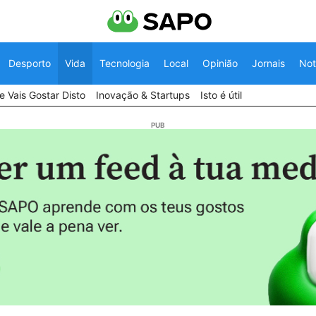
Desporto
Vida
Tecnologia
Local
Opinião
Jornais
Not
 Vais Gostar Disto
Inovação & Startups
Isto é útil