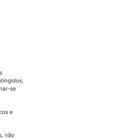
s
tingidos,
mar-se
cos e
s, não