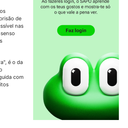
 os
prisão de
sível nas
nsenso
s
a", é o da
o
nguida com
itos