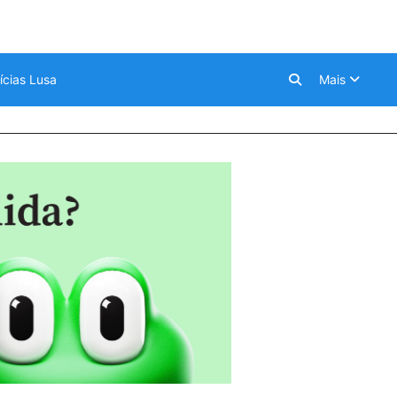
ícias Lusa
Mais