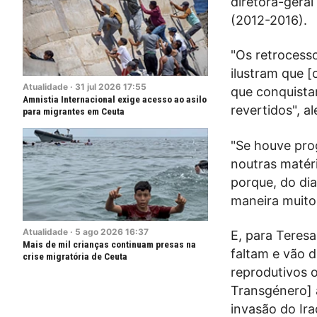
diretora-gera
(2012-2016).
"Os retrocess
ilustram que [
Atualidade
·
31
jul
2026
17:55
que conquista
Amnistia Internacional exige acesso ao asilo
revertidos", a
para migrantes em Ceuta
"Se houve pro
noutras matér
porque, do dia
maneira muito 
Atualidade
·
5
ago
2026
16:37
E, para Teres
Mais de mil crianças continuam presas na
faltam e vão d
crise migratória de Ceuta
reprodutivos 
Transgénero] 
invasão do Ir