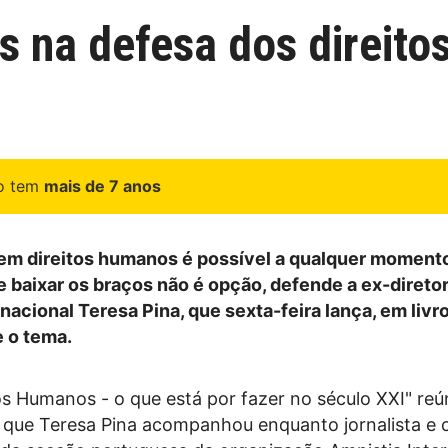
os na defesa dos direit
go tem
mais de 7 anos
em direitos humanos é possível a qualquer momento
e baixar os braços não é opção, defende a ex-direto
nacional Teresa Pina, que sexta-feira lança, em livr
e o tema.
tos Humanos - o que está por fazer no século XXI" re
s que Teresa Pina acompanhou enquanto jornalista e