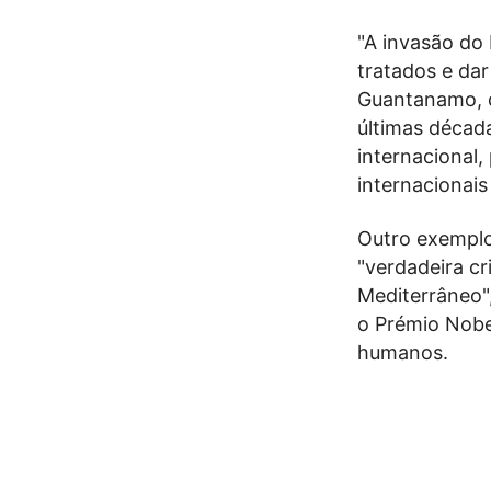
"A invasão do 
tratados e da
Guantanamo, q
últimas décad
internacional
internacionais
Outro exemplo 
"verdadeira cr
Mediterrâneo",
o Prémio Nobel
humanos.