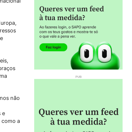
nacional
Europa,
gressos
te
eis,
braços
uma
anos não
 e
, como a