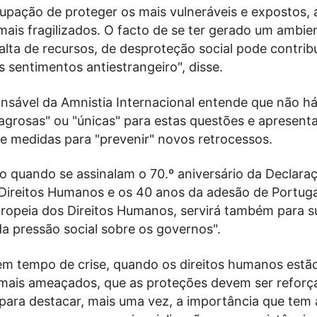
upação de proteger os mais vulneráveis e expostos, 
mais fragilizados. O facto de se ter gerado um ambie
alta de recursos, de desproteção social pode contribu
s sentimentos antiestrangeiro", disse.
onsável da Amnistia Internacional entende que não h
agrosas" ou "únicas" para estas questões e apresenta,
e medidas para "prevenir" novos retrocessos.
do quando se assinalam o 70.º aniversário da Declara
 Direitos Humanos e os 40 anos da adesão de Portuga
opeia dos Direitos Humanos, servirá também para su
a pressão social sobre os governos".
em tempo de crise, quando os direitos humanos estã
e mais ameaçados, que as proteções devem ser reforç
para destacar, mais uma vez, a importância que tem 