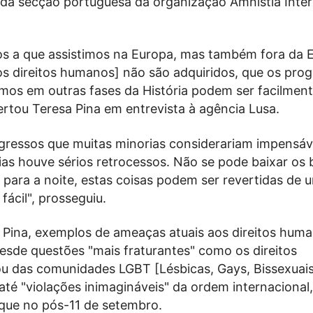
l da secção portuguesa da organização Amnistia Inter
os a que assistimos na Europa, mas também fora da 
os direitos humanos] não são adquiridos, que os pro
mos em outras fases da História podem ser facilmen
lertou Teresa Pina em entrevista à agência Lusa.
gressos que muitas minorias considerariam impensáv
ias houve sérios retrocessos. Não se pode baixar os 
 para a noite, estas coisas podem ser revertidas de 
fácil", prosseguiu.
a Pina, exemplos de ameaças atuais aos direitos hum
esde questões "mais fraturantes" como os direitos
ou das comunidades LGBT [Lésbicas, Gays, Bissexuais
até "violações inimagináveis" da ordem internacional
aque no pós-11 de setembro.