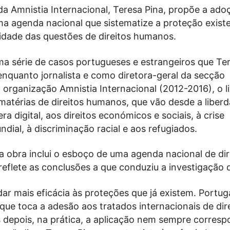
da Amnistia Internacional, Teresa Pina, propõe a ad
ma agenda nacional que sistematize a proteção exist
lidade das questões de direitos humanos.
ma série de casos portugueses e estrangeiros que Te
quanto jornalista e como diretora-geral da secção
organização Amnistia Internacional (2012-2016), o l
 matérias de direitos humanos, que vão desde a liber
ra digital, aos direitos económicos e sociais, à crise
ial, à discriminação racial e aos refugiados.
da obra inclui o esboço de uma agenda nacional de dir
eflete as conclusões a que conduziu a investigação 
dar mais eficácia às proteções que já existem. Portug
ue toca a adesão aos tratados internacionais de dir
depois, na prática, a aplicação nem sempre corresp