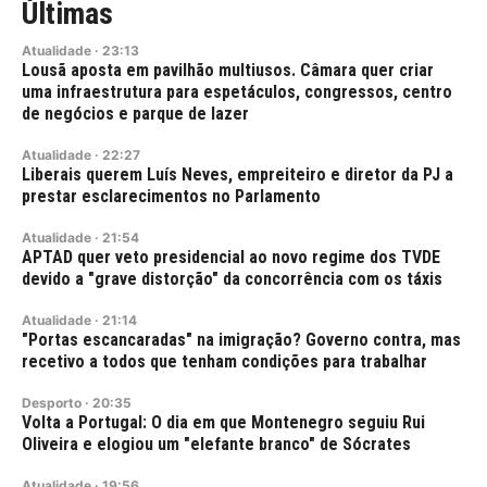
Últimas
Atualidade
·
23:13
Lousã aposta em pavilhão multiusos. Câmara quer criar
uma infraestrutura para espetáculos, congressos, centro
de negócios e parque de lazer
Atualidade
·
22:27
Liberais querem Luís Neves, empreiteiro e diretor da PJ a
prestar esclarecimentos no Parlamento
Atualidade
·
21:54
APTAD quer veto presidencial ao novo regime dos TVDE
devido a "grave distorção" da concorrência com os táxis
Atualidade
·
21:14
"Portas escancaradas" na imigração? Governo contra, mas
recetivo a todos que tenham condições para trabalhar
Desporto
·
20:35
Volta a Portugal: O dia em que Montenegro seguiu Rui
Oliveira e elogiou um "elefante branco" de Sócrates
Atualidade
·
19:56