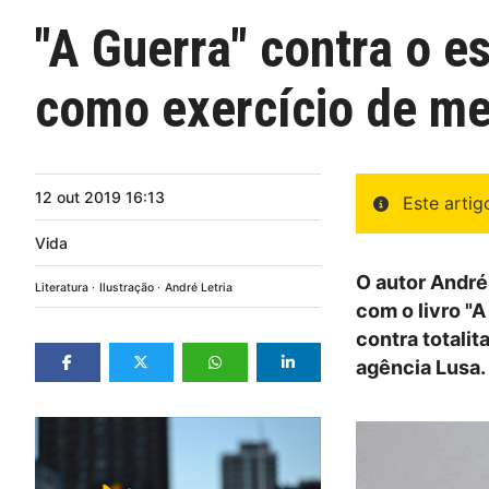
"A Guerra" contra o es
como exercício de me
12
out
2019
16:13
Este arti
Vida
O autor André
Literatura
Ilustração
André Letria
com o livro "A
contra totalit
agência Lusa.