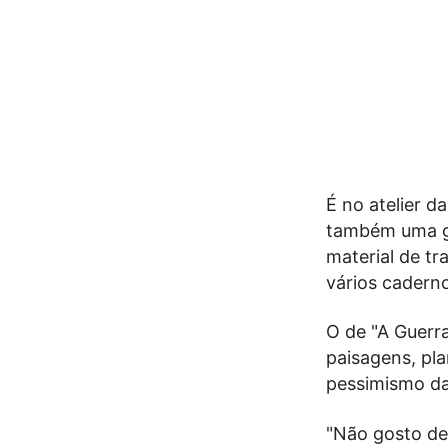
É no atelier d
também uma ga
material de tr
vários caderno
O de "A Guerr
paisagens, pl
pessimismo da
"Não gosto de 