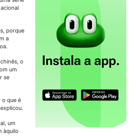
Nacional
es, porque
om a
oa.
 chinês, o
 com um
r se
r o que é
 explicou.
al, um
 àquilo