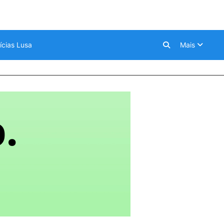
ícias Lusa
Mais