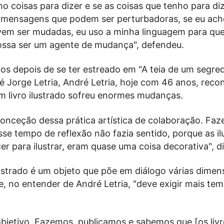
nho coisas para dizer e se as coisas que tenho para di
há mensagens que podem ser perturbadoras, se eu ach
vem ser mudadas, eu uso a minha linguagem para que
ossa ser um agente de mudança", defendeu.
nos depois de se ter estreado em "A teia de um segre
é Jorge Letria, André Letria, hoje com 46 anos, rec
m livro ilustrado sofreu enormes mudanças.
onceção dessa prática artística de colaboração. Faze
sse tempo de reflexão não fazia sentido, porque as i
r para ilustrar, eram quase uma coisa decorativa", di
ilustrado é um objeto que põe em diálogo várias dime
ue, no entender de André Letria, "deve exigir mais te
objetivo. Fazemos, publicamos e sabemos que [os livr