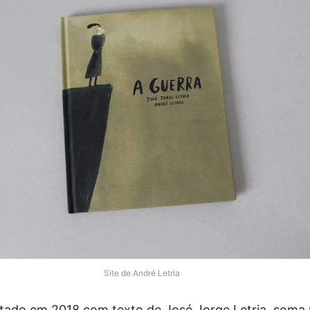
Site de André Letria
ditado em 2018 com texto de José Jorge Letria, soma