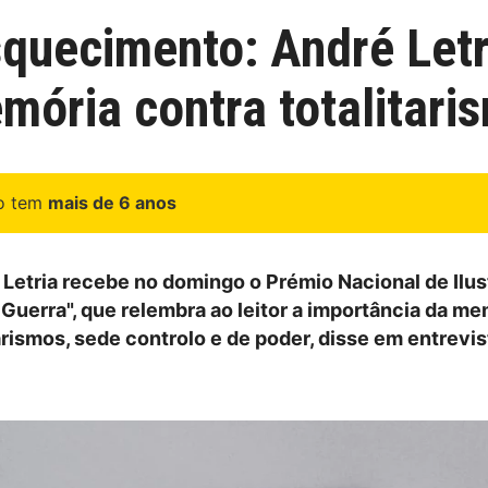
quecimento: André Letri
mória contra totalitari
go tem
mais de 6 anos
 Letria recebe no domingo o Prémio Nacional de Ilu
 Guerra", que relembra ao leitor a importância da me
arismos, sede controlo e de poder, disse em entrevis