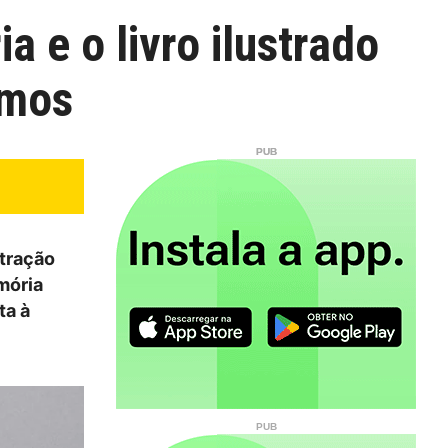
a e o livro ilustrado
smos
stração
mória
ta à