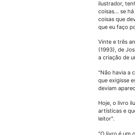
ilustrador, te
coisas... se 
coisas que de
que eu faço p
Vinte e três a
(1993), de Jos
a criação de u
"Não havia a c
que exigisse e
deviam aparece
Hoje, o livro 
artísticas e q
leitor".
"O livro é um 