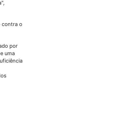
",
é contra o
lado por
de uma
uficiência
dos