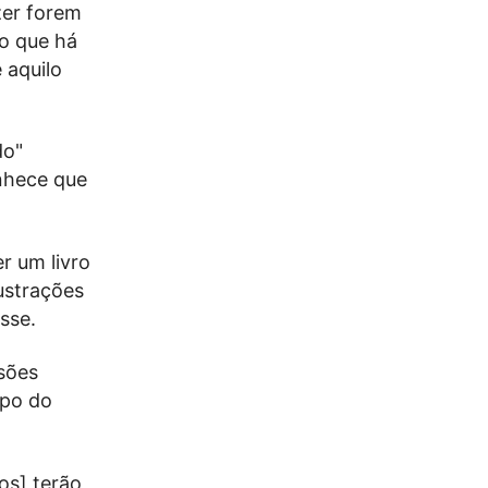
zer forem
o que há
 aquilo
do"
onhece que
r um livro
lustrações
sse.
nsões
mpo do
os] terão