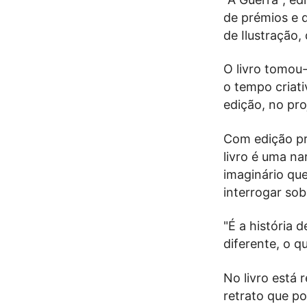
de prémios e d
de Ilustração,
O livro tomou-
o tempo criati
edição, no pro
Com edição pre
livro é uma n
imaginário que
interrogar sob
"É a história 
diferente, o q
No livro está
retrato que p