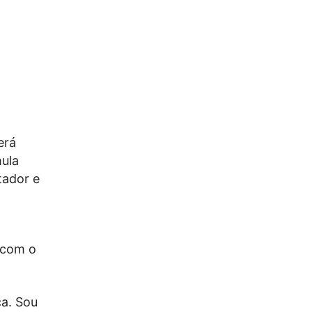
erá
mula
tador e
 com o
ca. Sou