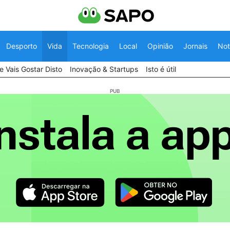
Desporto
Vida
Tecnologia
Local
Opinião
Jornais
Not
 Vais Gostar Disto
Inovação & Startups
Isto é útil