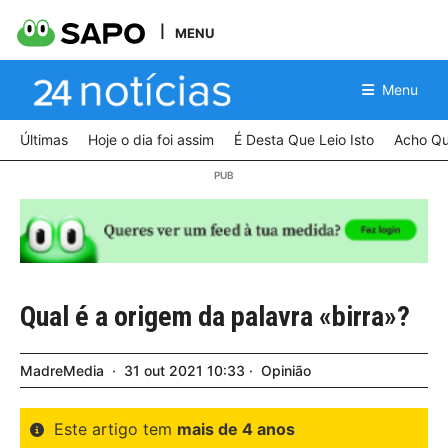
MENU
Menu
Últimas
Hoje o dia foi assim
É Desta Que Leio Isto
Acho Qu
Qual é a origem da palavra «birra»?
MadreMedia
31
out
2021
10:33
Opinião
Este artigo tem
mais de 4 anos