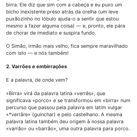
birra. Ele diz que sim com a cabeça e eu puxo um
bicho inexistente preso atrás da orelha (um leve
puxãozinho no lóbulo ajuda-o a sentir que estou
mesmo a fazer alguma coisa) — e, pronto, ele pára
de chorar de imediato e suspira fundo.
O Simão, irmão mais velho, fica sempre maravilhado
com isto — e nós também!
2. Varrões e embirrações
E a palavra, de onde vem?
«Birra» virá da palavra latina «verrēs», que
significava «porco» e se transformou em «birra» num
percurso que passou pela palavra em latim vulgar
«*verrāre» (guinchar) e pelo castelhano. A mesma
palavra latina também deu origem à nossa palavra
«varrão» ou «barrão», uma outra palavra para porco.