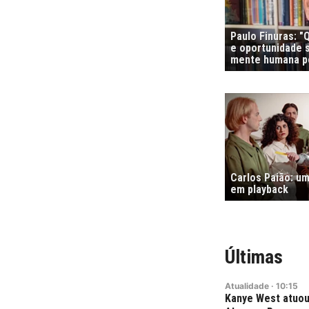
Paulo Finuras: 
e oportunidade s
mente humana po
Carlos Paião: um
em playback
Últimas
Atualidade
·
10:15
Kanye West atuou