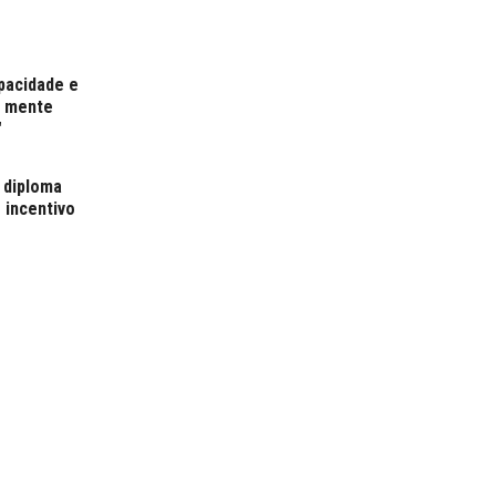
pacidade e
r mente
"
 diploma
 incentivo