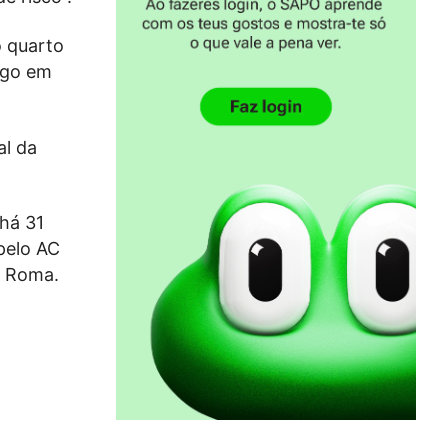
o quarto
ogo em
al da
 há 31
pelo AC
e Roma.