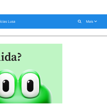
ícias Lusa
Mais