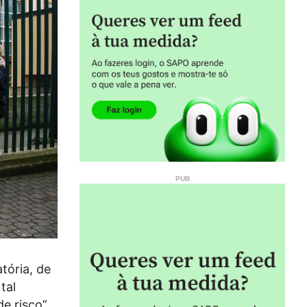
tória, de
tal
e risco”.