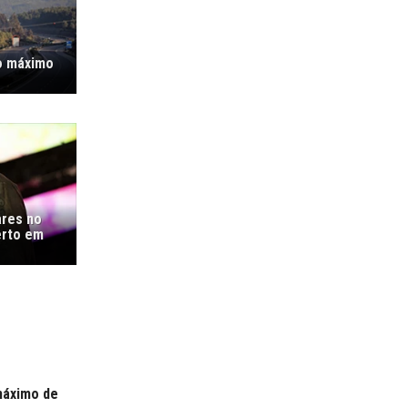
o máximo
ares no
erto em
máximo de