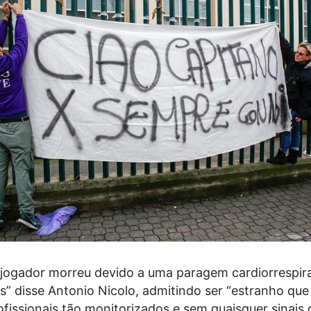
 jogador morreu devido a uma paragem cardiorrespira
s” disse Antonio Nicolo, admitindo ser “estranho que 
fissionais tão monitorizados e sem quaisquer sinais d