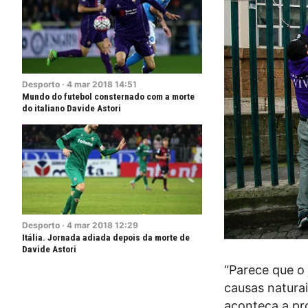
Desporto
·
4
mar
2018
14:51
Mundo do futebol consternado com a morte
do italiano Davide Astori
Desporto
·
4
mar
2018
12:29
Itália. Jornada adiada depois da morte de
Davide Astori
“Parece que o
causas naturai
aconteça a pro