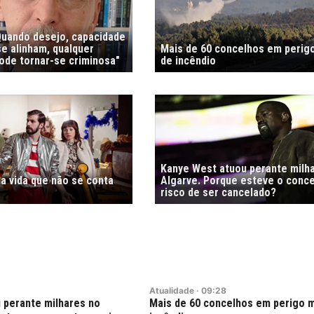
"Quando desejo, capacidade
e alinham, qualquer
Mais de 60 concelhos em perig
de tornar-se criminosa"
de incêndio
Kanye West atuou perante milh
a vida que não se conta
Algarve. Porque esteve o conc
risco de ser cancelado?
Atualidade
·
09:28
 perante milhares no
Mais de 60 concelhos em perigo 