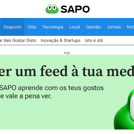
Desporto
Vida
Tecnologia
Local
Opinião
Jornais
Not
 Vais Gostar Disto
Inovação & Startups
Isto é útil