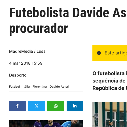
Futebolista Davide As
procurador
MadreMedia / Lusa
Este arti
4
mar
2018
15:59
O futebolista 
Desporto
sequência de 
Futebol
itália
Fiorentina
Davide Astori
República de U