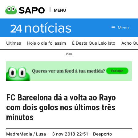
MENU
Menu
Últimas
Hoje o dia foi assim
É Desta Que Leio Isto
Acho Qu
FC Barcelona dá a volta ao Rayo
com dois golos nos últimos três
minutos
MadreMedia / Lusa
3
nov
2018
22:51
Desporto