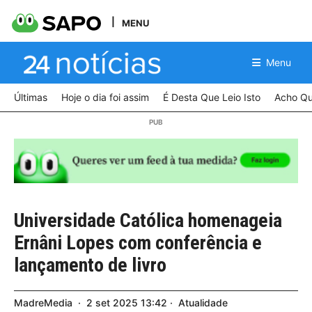
MENU
Menu
Últimas
Hoje o dia foi assim
É Desta Que Leio Isto
Acho Qu
Universidade Católica homenageia
Ernâni Lopes com conferência e
lançamento de livro
MadreMedia
2
set
2025
13:42
Atualidade