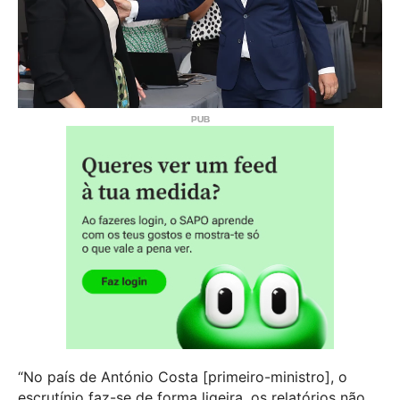
“No país de António Costa [primeiro-ministro], o
escrutínio faz-se de forma ligeira, os relatórios não