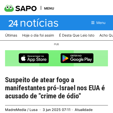
MENU
Menu
Últimas
Hoje o dia foi assim
É Desta Que Leio Isto
Acho Qu
Suspeito de atear fogo a
manifestantes pró-Israel nos EUA é
acusado de "crime de ódio"
MadreMedia / Lusa
3
jun
2025
07:11
Atualidade