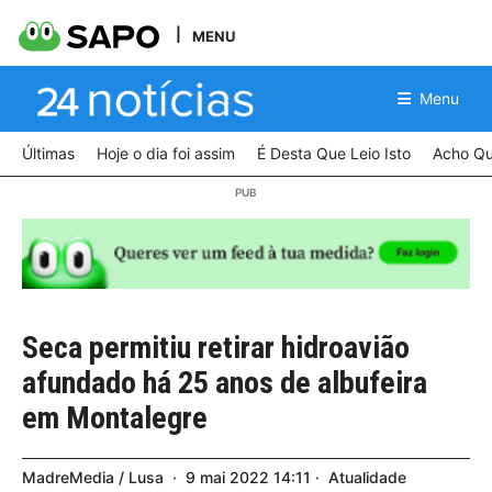
MENU
Menu
Últimas
Hoje o dia foi assim
É Desta Que Leio Isto
Acho Qu
Seca permitiu retirar hidroavião
afundado há 25 anos de albufeira
em Montalegre
MadreMedia / Lusa
9
mai
2022
14:11
Atualidade