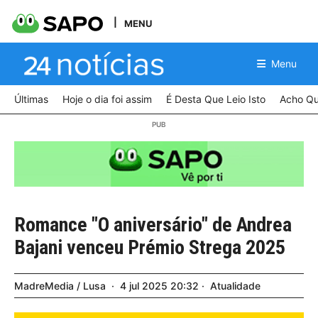
MENU
Menu
Últimas
Hoje o dia foi assim
É Desta Que Leio Isto
Acho Qu
Romance "O aniversário" de Andrea
Bajani venceu Prémio Strega 2025
MadreMedia / Lusa
4
jul
2025
20:32
Atualidade