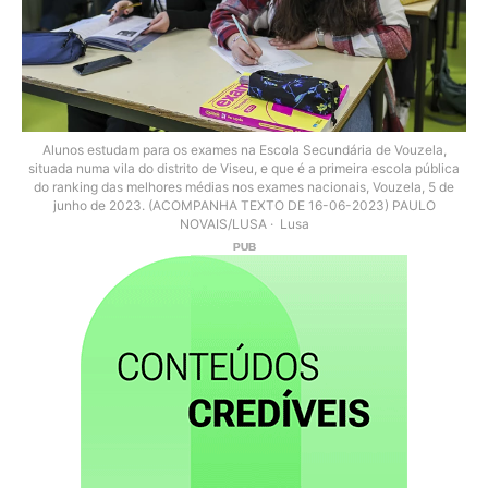
Alunos estudam para os exames na Escola Secundária de Vouzela,
situada numa vila do distrito de Viseu, e que é a primeira escola pública
do ranking das melhores médias nos exames nacionais, Vouzela, 5 de
junho de 2023. (ACOMPANHA TEXTO DE 16-06-2023) PAULO
NOVAIS/LUSA
Lusa