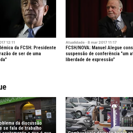
017
12:11
Atualidade
·
8
mar
2017
11:17
lémica da FCSH: Presidente
FCSH/NOVA: Manuel Alegue cons
"razão de ser de uma
suspensão de conferência "um at
rda"
liberdade de expressão"
ue
roblema da discussão
 se fala de trabalho