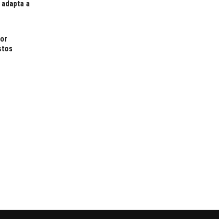
 adapta a
por
stos