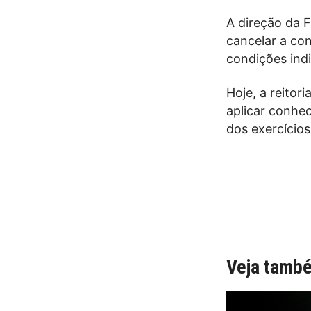
A direção da 
cancelar a co
condições ind
Hoje, a reitor
aplicar conhe
dos exercícios 
Veja tamb