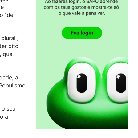
 e
o “de
plural”,
er dito
, que
dade, a
“Populismo
 o seu
o a