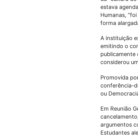
estava agendad
Humanas, “foi
forma alargada
A instituição 
emitindo o co
publicamente 
considerou um
Promovida por
conferência-d
ou Democracia
Em Reunião Ge
cancelamento,
argumentos col
Estudantes ale