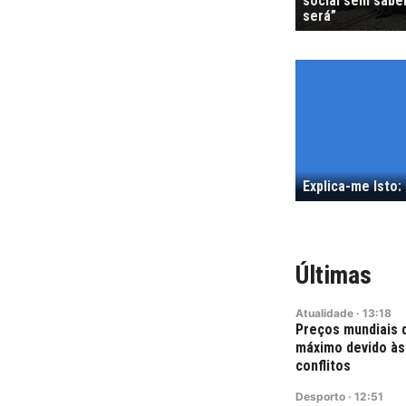
social sem sabe
será”
Explica-me Isto: 
Últimas
Atualidade
·
13:18
Preços mundiais 
máximo devido às
conflitos
Desporto
·
12:51