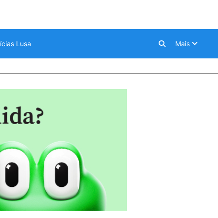
ícias Lusa
Mais