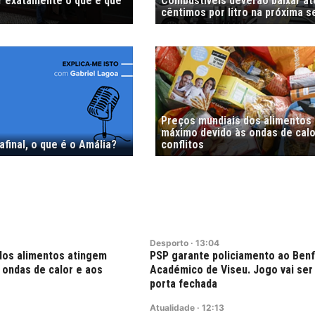
r exatamente o que é que
Combustíveis deverão baixar at
cêntimos por litro na próxima 
Preços mundiais dos alimentos
máximo devido às ondas de calo
afinal, o que é o Amália?
conflitos
Desporto
·
13:04
dos alimentos atingem
PSP garante policiamento ao Benf
 ondas de calor e aos
Académico de Viseu. Jogo vai ser
porta fechada
Atualidade
·
12:13