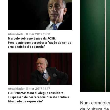
Atualidade
·
8
mar
2017
12:11
Marcelo sobre polémica da FCSH:
Presidente quer perceber a "razão de ser de
uma decisão tão absurda"
Atualidade
·
8
mar
2017
11:17
FCSH/NOVA: Manuel Alegue considera
suspensão de conferência "um ato contra a
liberdade de expressão"
Num comunicad
da “cultura de