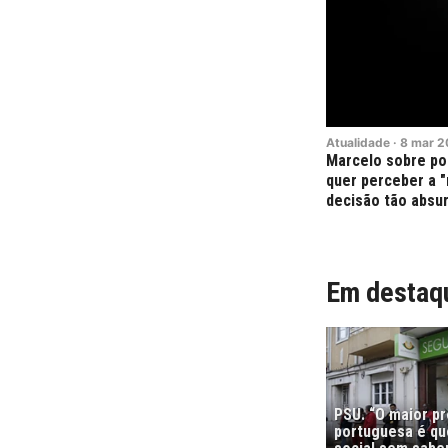
Atualidade
·
8
mar
2
Marcelo sobre po
quer perceber a 
decisão tão absu
Em destaq
PSU. “O maior p
portuguesa é que