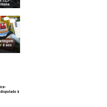
é 12,5
semana
 atingem
r e aos
ica-
 disputado à