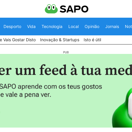
Desporto
Vida
Tecnologia
Local
Opinião
Jornais
Not
 Vais Gostar Disto
Inovação & Startups
Isto é útil