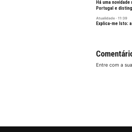
Há uma novidade 
Portugal e disti
Atualidade
·
11:39
Explica-me Isto: a
Comentári
Entre com a su