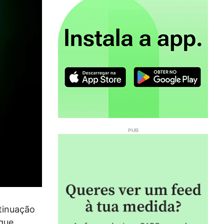
tinuação
 que