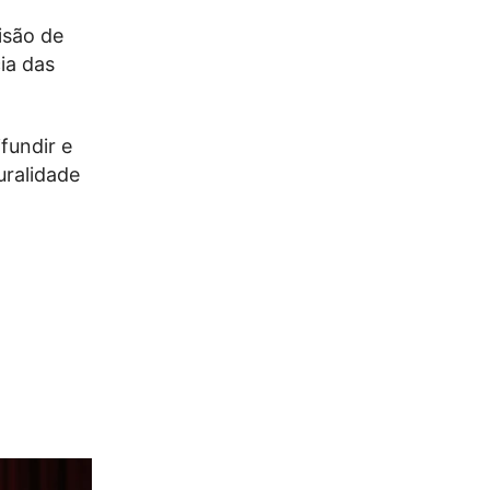
isão de
ia das
fundir e
uralidade