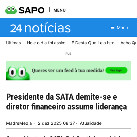
MENU
Menu
Últimas
Hoje o dia foi assim
É Desta Que Leio Isto
Acho Qu
Presidente da SATA demite-se e
diretor financeiro assume liderança
MadreMedia
2
dez
2025
08:37
Atualidade