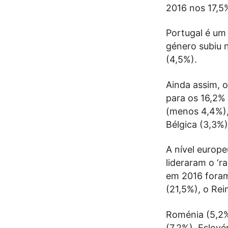
2016 nos 17,5
Portugal é um
género subiu n
(4,5%).
Ainda assim, o
para os 16,2%
(menos 4,4%),
Bélgica (3,3%)
A nível europ
lideraram o ‘
em 2016 foram
(21,5%), o Rei
Roménia (5,2%)
(7,2%), Eslové