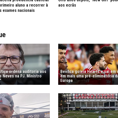
rimeiro aluno a recorrer à
aos ecrãs
os exames nacionais
ue
stiça ordena auditoria aos
Benfica goleia Hearts e sai em
s Neves na PJ. Ministro
em mais uma pré-eliminatória d
”
Europa