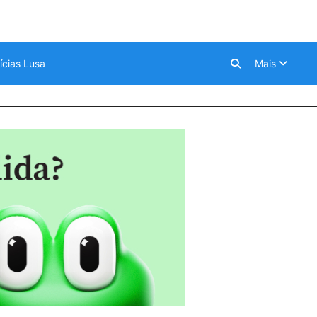
ícias Lusa
Mais