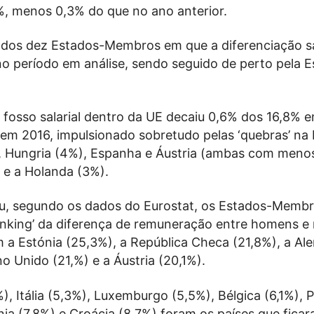
%, menos 0,3% do que no ano anterior.
 dos dez Estados-Membros em que a diferenciação sa
o período em análise, sendo seguido de perto pela E
 fosso salarial dentro da UE decaiu 0,6% dos 16,8% 
 em 2016, impulsionado sobretudo pelas ‘quebras’ na
 Hungria (4%), Espanha e Áustria (ambas com meno
 e a Holanda (3%).
eu, segundo os dados do Eurostat, os Estados-Memb
ranking’ da diferença de remuneração entre homens e
 a Estónia (25,3%), a República Checa (21,8%), a A
no Unido (21,%) e a Áustria (20,1%).
, Itália (5,3%), Luxemburgo (5,5%), Bélgica (6,1%), P
nia (7,8%) e Croácia (8,7%) foram os países que fica