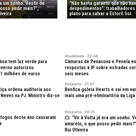
ra um sonho. Vestir de
"Não basta garantir que não ha
osso pedir mais?”,
despedimentos": trabalhadores
iveira
plano para salvar a Estoril Sol
Atualidade
·
22:48
boa tem luz verde para
Câmaras de Penacova e Penela e
verno autorizou
respostas à IP sobre estradas co
21 milhões de euros
seis meses
Desporto
·
21:57
tiça ordena auditoria aos
Benfica goleia Hearts e sai em v
Neves na PJ. Ministro diz-se
mais uma pré-eliminatória da Liga
Desporto
·
20:31
 fogos deste ano causaram
“Vir à Volta já era um sonho. V
a
amarelo, o que posso pedir mais?
Rui Oliveira