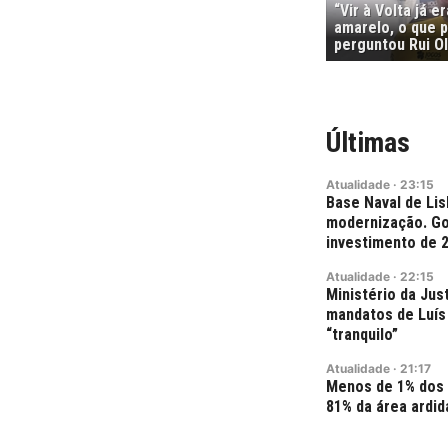
“Vir à Volta já e
amarelo, o que p
perguntou Rui Ol
Últimas
Atualidade
·
23:15
Base Naval de Lis
modernização. Go
investimento de 
Atualidade
·
22:15
Ministério da Jus
mandatos de Luís 
“tranquilo”
Atualidade
·
21:17
Menos de 1% dos
81% da área ardid