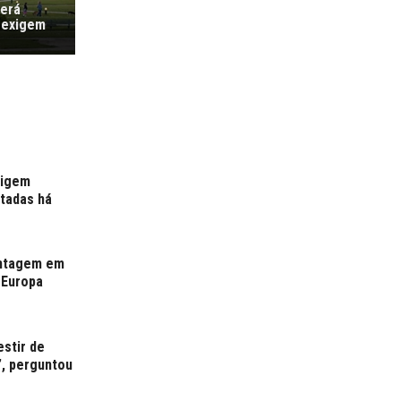
verá
 exigem
xigem
rtadas há
antagem em
 Europa
estir de
”, perguntou