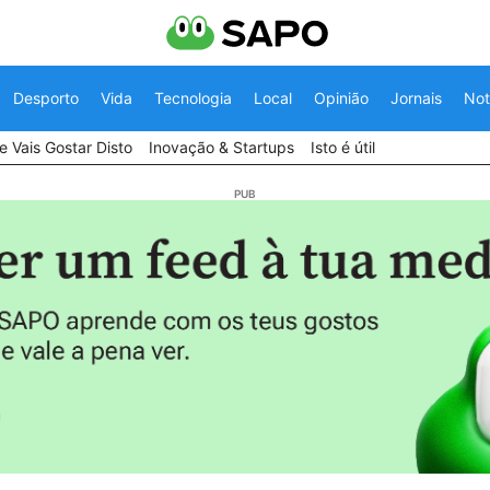
Desporto
Vida
Tecnologia
Local
Opinião
Jornais
Not
 Vais Gostar Disto
Inovação & Startups
Isto é útil