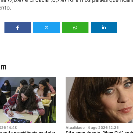
ento.
ém
026
14:48
Atualidade
·
4
ago
2026
12:25
 aceita providência cautelar
Oito anos depois, "New Girl" pod