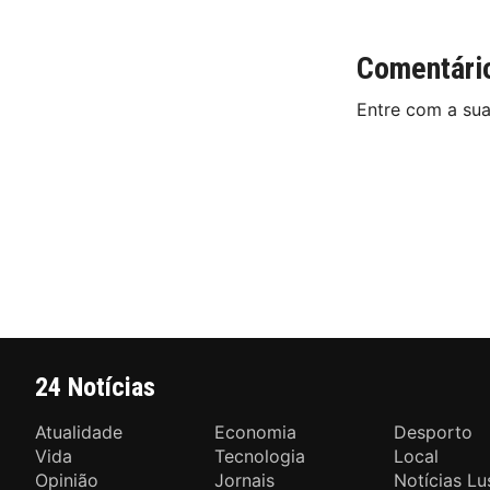
Comentári
Entre com a su
24 Notícias
Atualidade
Economia
Desporto
Vida
Tecnologia
Local
Opinião
Jornais
Notícias Lu