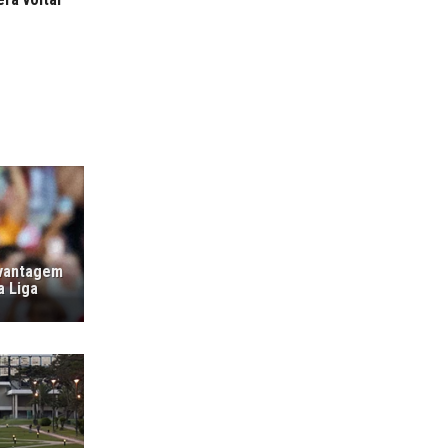
 vantagem
a Liga