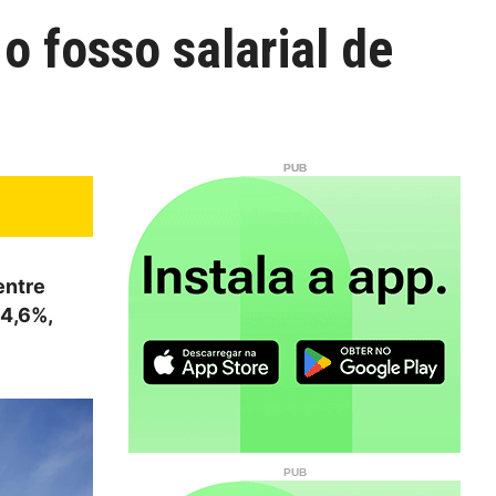
o fosso salarial de
entre
 4,6%,