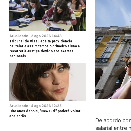
Atualidade
·
2
ago
2026
14:48
Tribunal de Viseu aceita providência
cautelar e assim temos o primeiro aluno a
recorrer à Justiça devido aos exames
nacionais
Atualidade
·
4
ago
2026
12:25
Oito anos depois, "New Girl" poderá voltar
aos ecrãs
De acordo com 
salarial entr