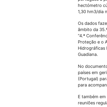
hectómetro cú
1,30 hm3/dia n
Os dados faze
âmbito da 35.
“4.ª Conferên
Proteção e o 
Hidrográficas
Guadiana.
No documento,
países em geri
(Portugal) par
para acompan
E também em “
reuniões regul