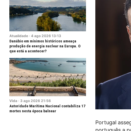
Atualidade
·
4
ago
2026
13:13
Danúbio em mínimos históricos ameaça
produção de energia nuclear na Europa. O
que está a acontecer?
Vida
·
3
ago
2026
21:56
Autoridade Marítima Nacional contabiliza 17
mortes nesta época balnear
Portugal asseg
português a pa