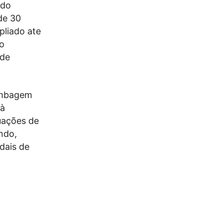
 do
de 30
pliado ate
o
 de
bombagem
 à
uações de
ndo,
dais de