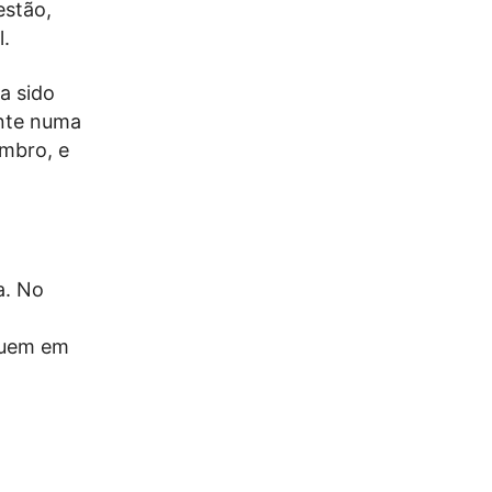
estão,
l.
a sido
ente numa
embro, e
a. No
guem em