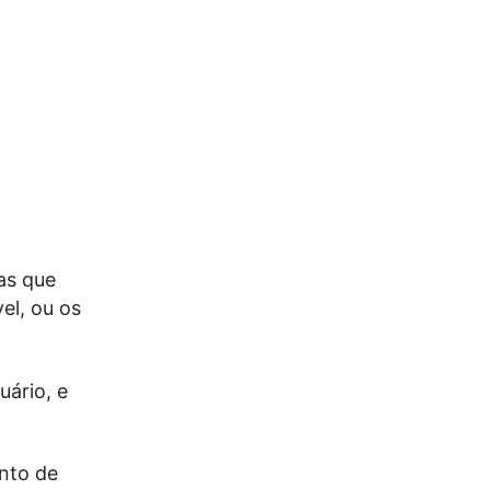
as que
el, ou os
uário, e
nto de