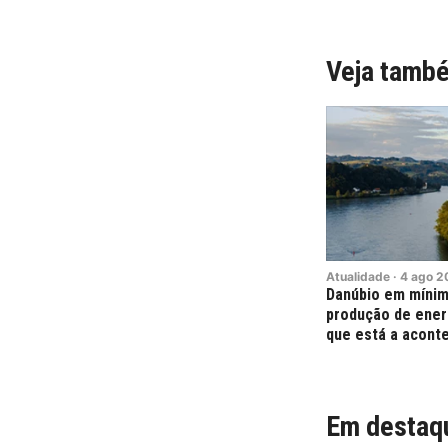
Veja tamb
Atualidade
·
4
ago
2
Danúbio em mínim
produção de energ
que está a acont
Em destaq