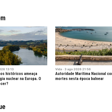
ém
026
13:13
Vida
·
3
ago
2026
21:56
os históricos ameaça
Autoridade Marítima Nacional con
ia nuclear na Europa. O
mortes nesta época balnear
ecer?
ue