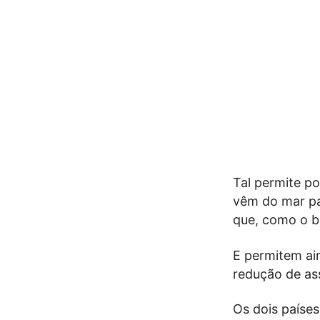
Tal permite p
vêm do mar par
que, como o b
E permitem ain
redução de as
Os dois paíse