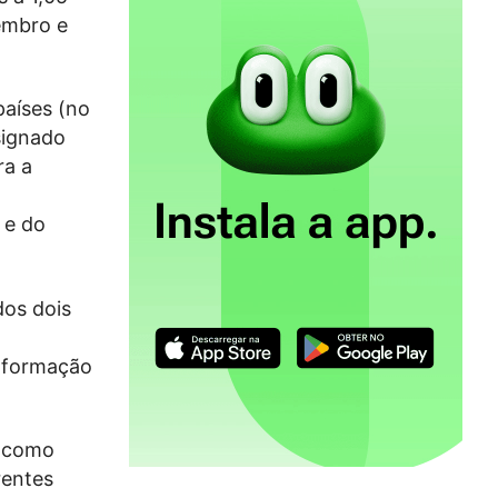
embro e
aíses (no
signado
ra a
 e do
os dois
informação
m como
rentes