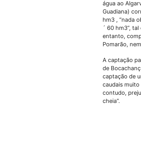
água ao Algar
Guadiana) cor
hm3 , “nada ob
´ 60 hm3”, ta
entanto, comp
Pomarão, nem 
A captação pa
de Bocachança
captação de 
caudais muito
contudo, preju
cheia”.