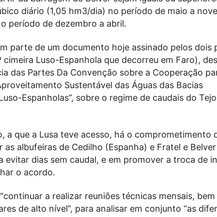
bico diário (1,05 hm3/dia) no período de maio a nov
o período de dezembro a abril.
m parte de um documento hoje assinado pelos dois p
ª cimeira Luso-Espanhola que decorreu em Faro), de
cia das Partes Da Convenção sobre a Cooperação pa
Aproveitamento Sustentável das Águas das Bacias
 Luso-Espanholas”, sobre o regime de caudais do Tejo
 a que a Lusa teve acesso, há o comprometimento d
r as albufeiras de Cedilho (Espanha) e Fratel e Belver
a evitar dias sem caudal, e em promover a troca de 
har o acordo.
continuar a realizar reuniões técnicas mensais, be
ares de alto nível”, para analisar em conjunto “as dife