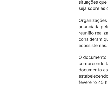
situações que
seja sobre as 
Organizações a
anunciada pel
reunião reali
consideram qu
ecossistemas.
O documento s
compreende ta
documento as 
estabelecend
fevereiro 45 h