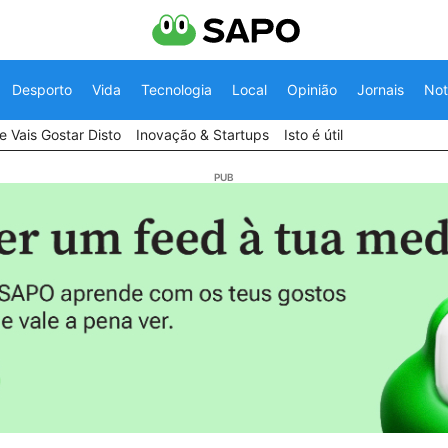
Desporto
Vida
Tecnologia
Local
Opinião
Jornais
Not
 Vais Gostar Disto
Inovação & Startups
Isto é útil