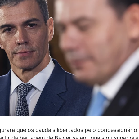
urará que os caudais libertados pelo concessionário
rtir da barragem de Belver sejam iguais ou superiore