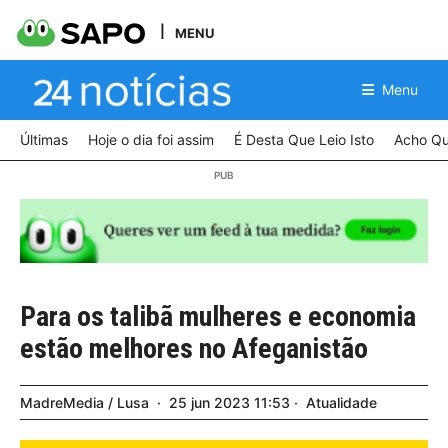
MENU
Menu
Últimas
Hoje o dia foi assim
É Desta Que Leio Isto
Acho Qu
Para os talibã mulheres e economia
estão melhores no Afeganistão
MadreMedia / Lusa
25
jun
2023
11:53
Atualidade