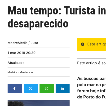
Mau tempo: Turista i
desaparecido
MadreMedia / Lusa
Este arti
1
mar
2018
20:20
Atualidade
Este artigo é s
Madeira
Mau tempo
As buscas para
pelo mar na p
foram hoje inf
do Porto do F