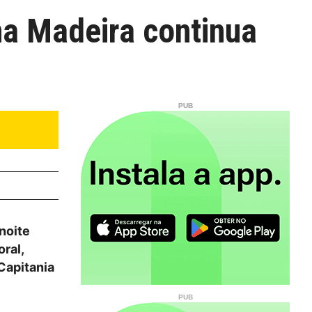
na Madeira continua
 noite
ral,
 Capitania