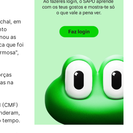
nchal, em
nto
enou as
ca que foi
ormosa",
orças
das na
l (CMF)
onderam,
o tempo.