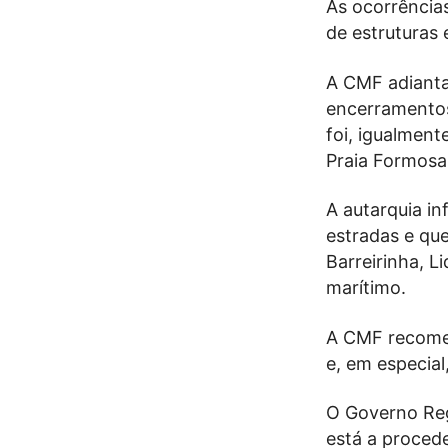
As ocorrência
de estruturas
A CMF adianta
encerramentos
foi, igualment
Praia Formosa
A autarquia i
estradas e qu
Barreirinha, L
marítimo.
A CMF recomen
e, em especial,
O Governo Reg
está a procede