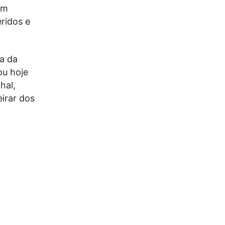
um
ridos e
a da
ou hoje
hal,
irar dos