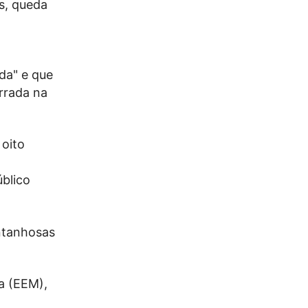
s, queda
da" e que
errada na
 oito
úblico
ntanhosas
a (EEM),