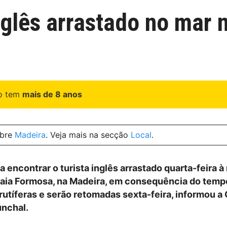
nglês arrastado no mar 
go tem
mais de 8 anos
obre
Madeira
. Veja mais na secção
Local
.
 encontrar o turista inglês arrastado quarta-feira à
raia Formosa, na Madeira, em consequência do tempo
rutíferas e serão retomadas sexta-feira, informou a
unchal.