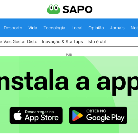
Desporto
Vida
Tecnologia
Local
Opinião
Jornais
Not
 Vais Gostar Disto
Inovação & Startups
Isto é útil