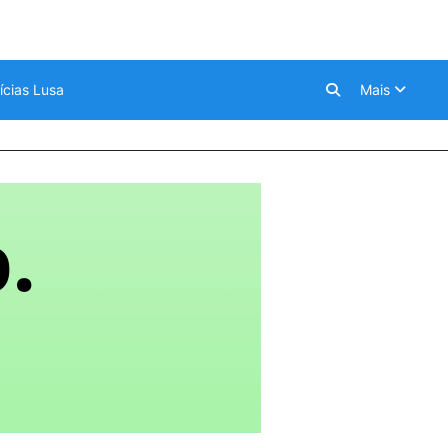
ícias Lusa
Mais