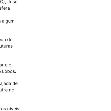
PC), José
sfera
a algum
eda de
uturas
ar e o
e Lobos.
rajada de
utra no
 os níveis