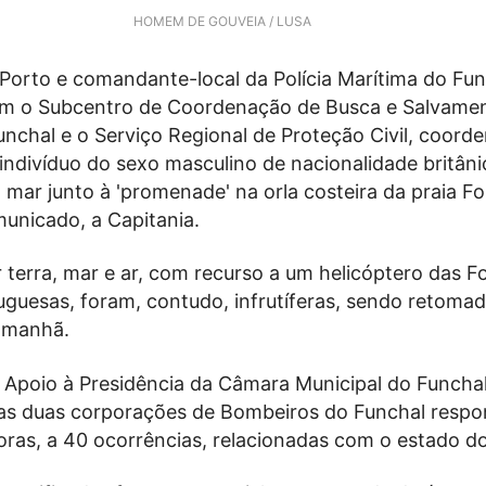
HOMEM DE GOUVEIA / LUSA
 Porto e comandante-local da Polícia Marítima do Fu
om o Subcentro de Coordenação de Busca e Salvame
nchal e o Serviço Regional de Proteção Civil, coord
ndivíduo do sexo masculino de nacionalidade britâni
 mar junto à 'promenade' na orla costeira da praia F
municado, a Capitania.
 terra, mar e ar, com recurso a um helicóptero das F
guesas, foram, contudo, infrutíferas, sendo retoma
e manhã.
 Apoio à Presidência da Câmara Municipal do Funcha
as duas corporações de Bombeiros do Funchal resp
horas, a 40 ocorrências, relacionadas com o estado d