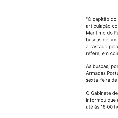
"O capitão do
articulação c
Marítimo do Fu
buscas de um i
arrastado pelo
refere, em co
As buscas, por
Armadas Portu
sexta-feira d
O Gabinete de
informou que 
até às 18:00 