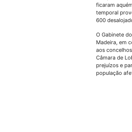
ficaram aquém
temporal prov
600 desalojad
O Gabinete do
Madeira, em c
aos concelhos
Câmara de Lobo
prejuízos e pa
população afet