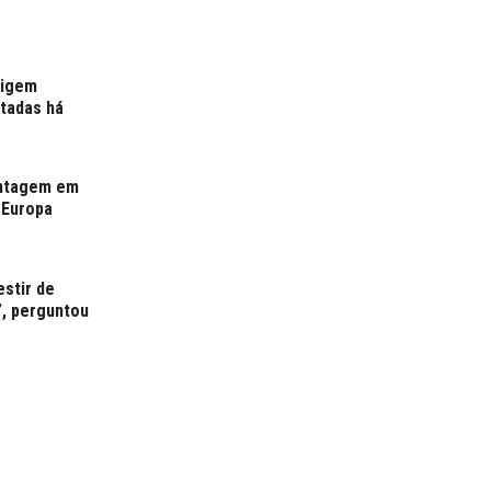
xigem
rtadas há
antagem em
 Europa
estir de
”, perguntou