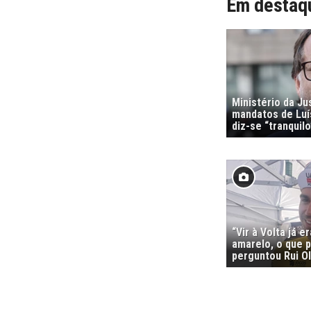
Em destaq
Ministério da Ju
mandatos de Luí
diz-se “tranquilo
“Vir à Volta já e
amarelo, o que p
perguntou Rui Ol