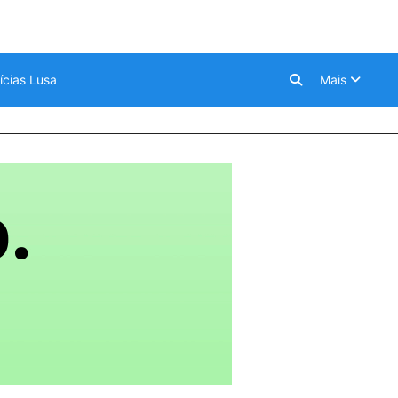
ícias Lusa
Mais