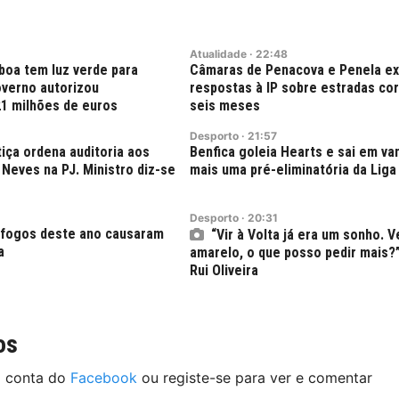
Atualidade
·
22:48
boa tem luz verde para
Câmaras de Penacova e Penela e
verno autorizou
respostas à IP sobre estradas co
21 milhões de euros
seis meses
Desporto
·
21:57
tiça ordena auditoria aos
Benfica goleia Hearts e sai em v
Neves na PJ. Ministro diz-se
mais uma pré-eliminatória da Liga
Desporto
·
20:31
 fogos deste ano causaram
“Vir à Volta já era um sonho. V
a
amarelo, o que posso pedir mais?
Rui Oliveira
os
a conta do
Facebook
ou registe-se para ver e comentar