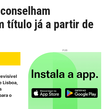
 aconselham
título já a partir de
evisível
e Lisboa,
s
para o