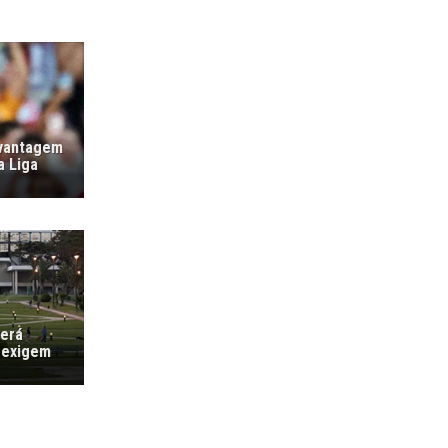
 vantagem
a Liga
verá
 exigem