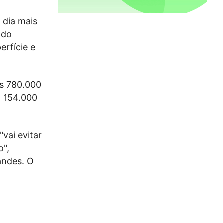
 dia mais
odo
rfície e
is 780.000
, 154.000
"vai evitar
o",
andes. O