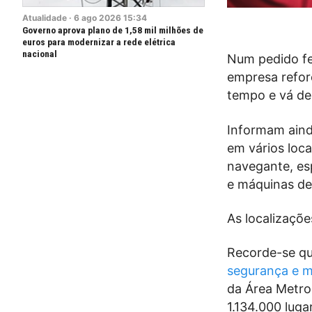
Atualidade
·
6
ago
2026
15:34
Governo aprova plano de 1,58 mil milhões de
euros para modernizar a rede elétrica
nacional
Num pedido fei
empresa refor
tempo e vá de
Informam aind
em vários loc
navegante, es
e máquinas de
As localizaçõ
Recorde-se qu
segurança e m
da Área Metrop
1.134.000 luga