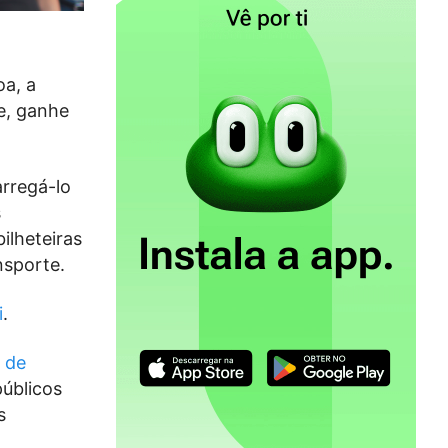
oa, a
e, ganhe
rregá-lo
s
ilheteiras
nsporte.
i
.
 de
públicos
s