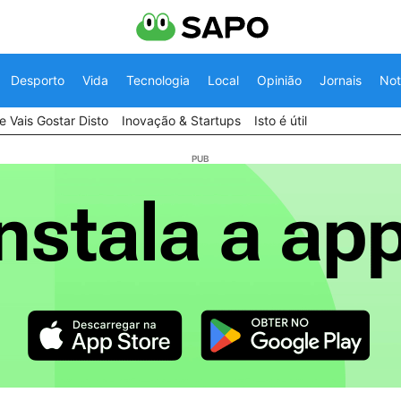
Desporto
Vida
Tecnologia
Local
Opinião
Jornais
Not
 Vais Gostar Disto
Inovação & Startups
Isto é útil