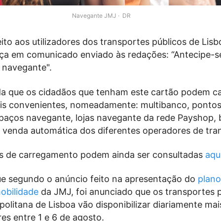
Navegante JMJ
DR
to aos utilizadores dos transportes públicos de Lisb
ça em comunicado enviado às redações: “Antecipe-s
 navegante".
a que os cidadãos que tenham este cartão podem ca
ais convenientes, nomeadamente: multibanco, ponto
paços navegante, lojas navegante da rede Payshop, b
 venda automática dos diferentes operadores de tra
es de carregamento podem ainda ser consultadas
aqu
e segundo o anúncio feito na apresentação do
plano
obilidade
da JMJ, foi anunciado que os transportes 
olitana de Lisboa vão disponibilizar diariamente mai
res entre 1 e 6 de agosto.