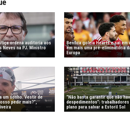
ue
stiça ordena auditoria aos
Benfica goleia Hearts e sai em
s Neves na PJ. Ministro
em mais uma pré-eliminatória d
”
Europa
ra um sonho. Vestir de
"Não basta garantir que não ha
osso pedir mais?”,
despedimentos": trabalhadores
iveira
plano para salvar a Estoril Sol