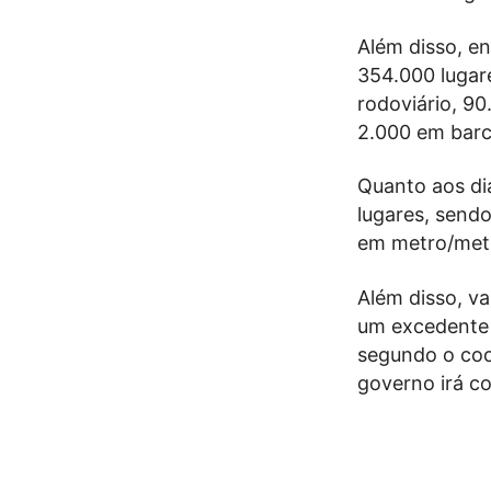
Além disso, en
354.000 lugar
rodoviário, 9
2.000 em barc
Quanto aos dia
lugares, send
em metro/metr
Além disso, va
um excedente d
segundo o coo
governo irá c