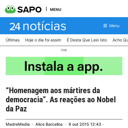
MENU
Menu
Últimas
Hoje o dia foi assim
É Desta Que Leio Isto
Acho Qu
“Homenagem aos mártires da
democracia”. As reações ao Nobel
da Paz
MadreMedia
Alice Barcellos
9
out
2015
12:43