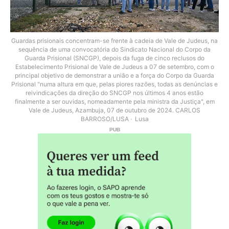
Guardas prisionais concentram-se frente à cadeia de Vale de Judeus, na
sequência de uma convocatória do Sindicato Nacional do Corpo da
Guarda Prisional (SNCGP), depois da fuga de cinco reclusos do
Estabelecimento Prisional de Vale de Judeus a 07 de setembro, com o
principal objetivo de demonstrar a união e a força do Corpo da Guarda
Prisional "numa altura em que, pelas piores razões, todas as denúncias e
reivindicações da direção do SNCGP nos últimos 4 anos estão
finalmente a ser ouvidas, nomeadamente pela ministra da Justiça", em
Vale de Judeus, Azambuja, 07 de outubro de 2024. CARLOS
BARROSO/LUSA
Lusa