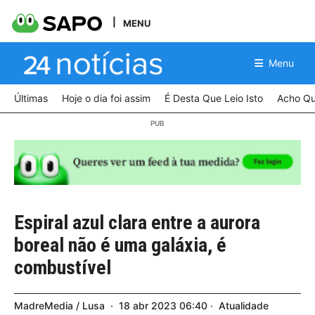
MENU
Menu
Últimas
Hoje o dia foi assim
É Desta Que Leio Isto
Acho Qu
Espiral azul clara entre a aurora
boreal não é uma galáxia, é
combustível
MadreMedia / Lusa
18
abr
2023
06:40
Atualidade