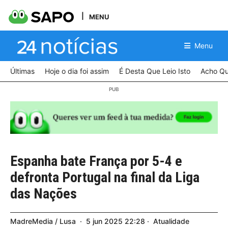
MENU
Menu
Últimas
Hoje o dia foi assim
É Desta Que Leio Isto
Acho Qu
Espanha bate França por 5-4 e
defronta Portugal na final da Liga
das Nações
MadreMedia / Lusa
5
jun
2025
22:28
Atualidade