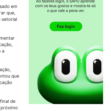
isado em
rar que,
setorial
amentar
cação,
m a
ação,
antou que
ucação
final de
o próximo