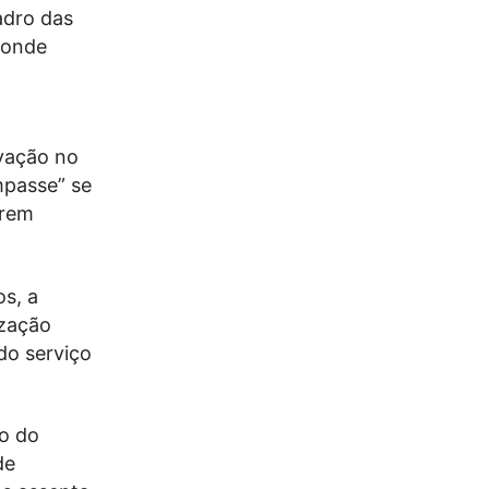
adro das
 onde
ovação no
mpasse” se
erem
s, a
ização
do serviço
co do
de