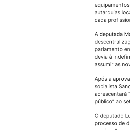
equipamentos,
autarquias lo
cada profissio
A deputada Ma
descentraliza
parlamento em 
devia à indefi
assumir as nov
Após a aprova
socialista San
acrescentará “
público” ao se
O deputado Luí
processo de d