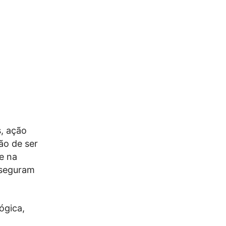
s, ação
ão de ser
e na
sseguram
ógica,