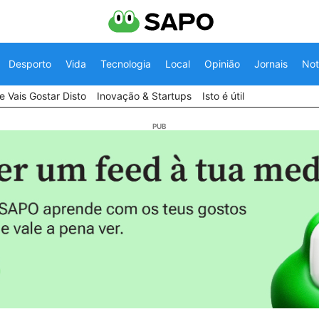
Desporto
Vida
Tecnologia
Local
Opinião
Jornais
Not
 Vais Gostar Disto
Inovação & Startups
Isto é útil