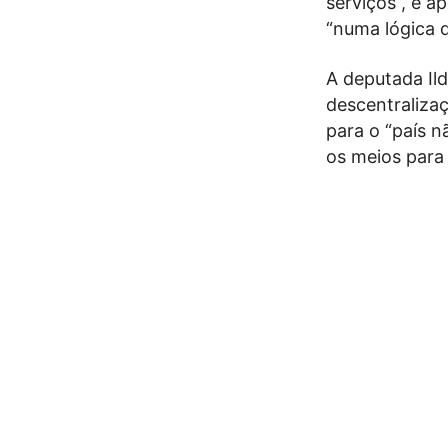
serviços”, e 
“numa lógica d
A deputada Il
descentraliza
para o “país n
os meios para