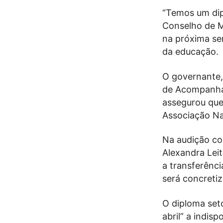
“Temos um dip
Conselho de Mi
na próxima se
da educação.
O governante,
de Acompanha
assegurou que
Associação Na
Na audição co
Alexandra Leit
a transferênc
será concretiz
O diploma seto
abril” a indis