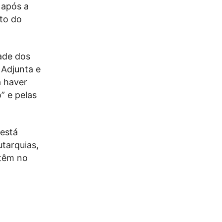
 após a
nto do
dade dos
 Adjunta e
a haver
” e pelas
 está
tarquias,
ntêm no