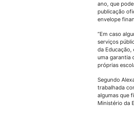
ano, que pode
publicação ofi
envelope finan
“Em caso algum
serviços públi
da Educação, 
uma garantia d
próprias escol
Segundo Alexan
trabalhada co
algumas que f
Ministério da