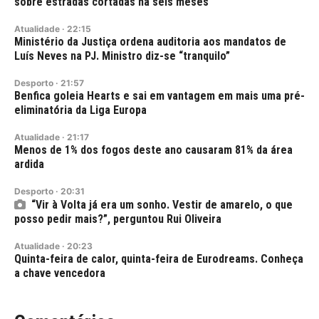
sobre estradas cortadas há seis meses
Atualidade
·
22:15
Ministério da Justiça ordena auditoria aos mandatos de
Luís Neves na PJ. Ministro diz-se “tranquilo”
Desporto
·
21:57
Benfica goleia Hearts e sai em vantagem em mais uma pré-
eliminatória da Liga Europa
Atualidade
·
21:17
Menos de 1% dos fogos deste ano causaram 81% da área
ardida
Desporto
·
20:31
“Vir à Volta já era um sonho. Vestir de amarelo, o que
posso pedir mais?”, perguntou Rui Oliveira
Atualidade
·
20:23
Quinta-feira de calor, quinta-feira de Eurodreams. Conheça
a chave vencedora