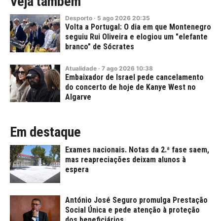
Veja também
Desporto
·
5
ago
2026
20:35
Volta a Portugal: O dia em que Montenegro
seguiu Rui Oliveira e elogiou um "elefante
branco" de Sócrates
Atualidade
·
7
ago
2026
10:38
Embaixador de Israel pede cancelamento
do concerto de hoje de Kanye West no
Algarve
Em destaque
Exames nacionais. Notas da 2.ª fase saem,
mas reapreciações deixam alunos à
espera
António José Seguro promulga Prestação
Social Única e pede atenção à proteção
dos beneficiários