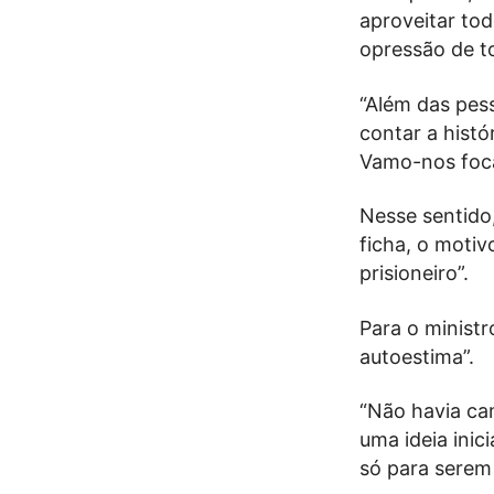
aproveitar to
opressão de t
“Além das pes
contar a histó
Vamo-nos focar
Nesse sentido,
ficha, o motiv
prisioneiro”.
Para o ministr
autoestima”.
“Não havia ca
uma ideia ini
só para serem 