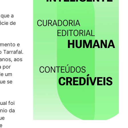
 que a
cie de
imento e
 Tarrafal.
anos, aos
a por
de um
ue se
al foi
nio da
ue
e