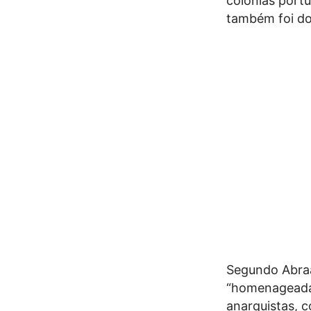
colónias port
também foi dol
Segundo Abraã
“homenageadas
anarquistas, 