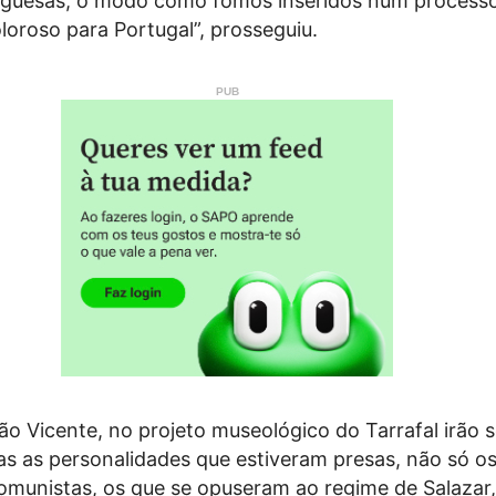
uguesas, o modo como fomos inseridos num process
oroso para Portugal”, prosseguiu.
o Vicente, no projeto museológico do Tarrafal irão s
 as personalidades que estiveram presas, não só o
comunistas, os que se opuseram ao regime de Salazar