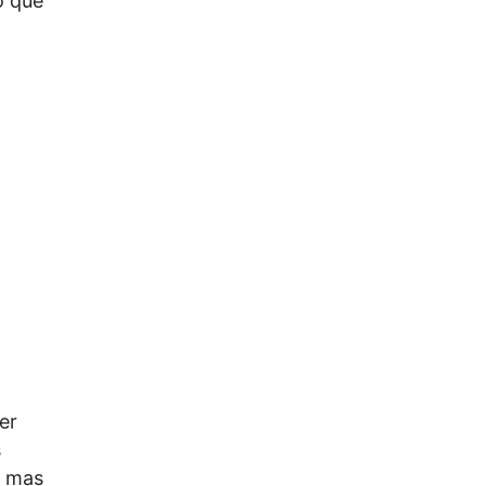
o que
er
s
, mas