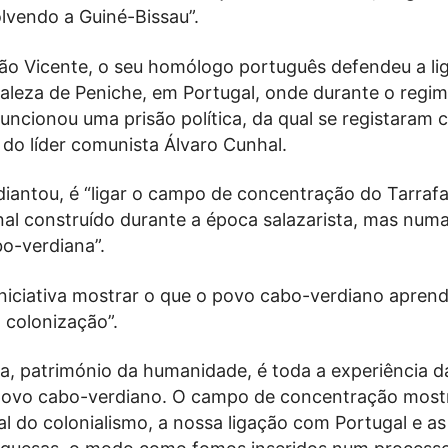
lvendo a Guiné-Bissau”.
o Vicente, o seu homólogo português defendeu a li
taleza de Peniche, em Portugal, onde durante o regi
ncionou uma prisão política, da qual se registaram 
do líder comunista Álvaro Cunhal.
 adiantou, é “ligar o campo de concentração do Tarrafa
nal construído durante a época salazarista, mas num
bo-verdiana”.
iniciativa mostrar o que o povo cabo-verdiano aprend
 colonização”.
ha, património da humanidade, é toda a experiência d
povo cabo-verdiano. O campo de concentração most
al do colonialismo, a nossa ligação com Portugal e as