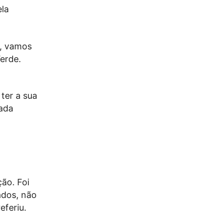
ela
o, vamos
erde.
ter a sua
cada
ão. Foi
ados, não
eferiu.