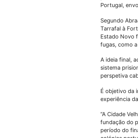
Portugal, envo
Segundo Abraã
Tarrafal à For
Estado Novo fu
fugas, como a 
A ideia final,
sistema prisio
perspetiva ca
É objetivo da 
experiência da
“A Cidade Vel
fundação do 
período do fin