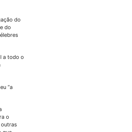
gação do
me do
célebres
l a todo o
a
eu “a
a
ra o
 outras