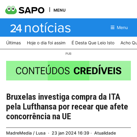
MENU
Menu
Últimas
Hoje o dia foi assim
É Desta Que Leio Isto
Acho Qu
Bruxelas investiga compra da ITA
pela Lufthansa por recear que afete
concorrência na UE
MadreMedia / Lusa
23
jan
2024
16:39
Atualidade