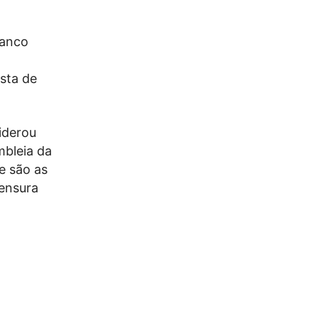
ranco
ista de
iderou
mbleia da
e são as
censura