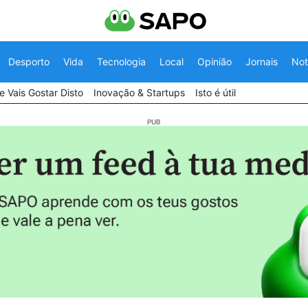
Desporto
Vida
Tecnologia
Local
Opinião
Jornais
Not
 Vais Gostar Disto
Inovação & Startups
Isto é útil