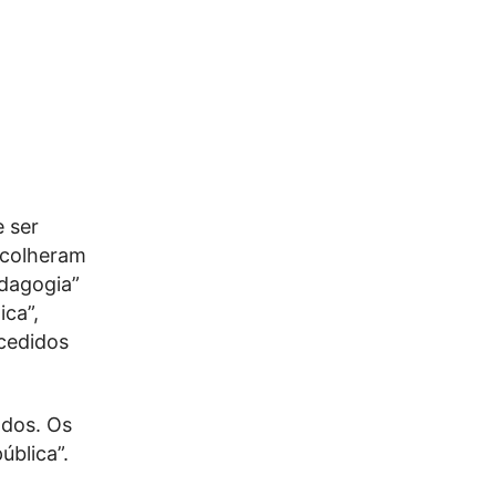
 ser
escolheram
edagogia”
ica”,
ucedidos
ados. Os
ública”.