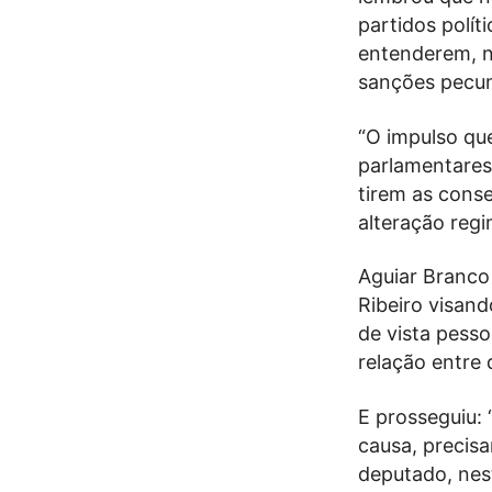
partidos polít
entenderem, n
sanções pecuni
“O impulso que
parlamentares.
tirem as cons
alteração regi
Aguiar Branco
Ribeiro visand
de vista pesso
relação entre 
E prosseguiu: 
causa, precis
deputado, nest