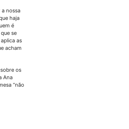
 a nossa
que haja
quem é
 que se
 aplica as
que acham
 sobre os
 a Ana
 mesa “não