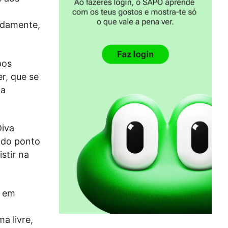
adamente,
pos
r, que se
ma
Diva
r do ponto
stir na
á em
a livre,