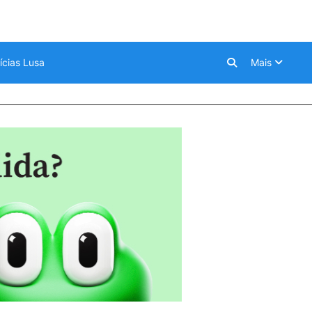
ícias Lusa
Mais