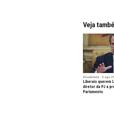
Veja tamb
Atualidade
·
5
ago
2
Liberais querem L
diretor da PJ a p
Parlamento