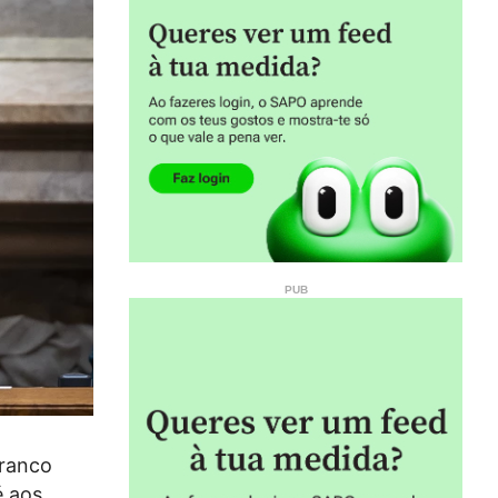
Branco
é aos