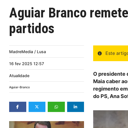
Aguiar Branco remete 
partidos
MadreMedia / Lusa
Este arti
16
fev
2025
12:57
O presidente 
Atualidade
Maia caber ao
Aguiar-Branco
regimento em 
do PS, Ana So