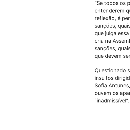
“Se todos os p
entenderem qu
reflexão, é p
sanções, quai
que julga essa
cria na Assemb
sanções, quai
que devem ser
Questionado s
insultos diri
Sofia Antunes
ouvem os apar
“inadmissível”.