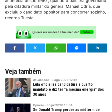
acontecia desde 1950", quando o país era governado
pela ditadura militar do general Manuel Odría, que
excluiu o candidato opositor para concorrer sozinho,
recorda Tuesta.
Veja também
Atualidade
·
3
ago
2026
12:12
Lula oficializa candidatura a quarto
mandato e diz ter "a mesma energia" dos
30 anos
Opinião
·
30
jul
2026
15:04
Se Donald Trump perder as midterm de