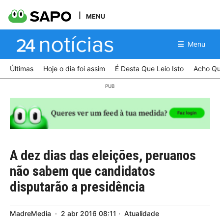
MENU
Menu
Últimas
Hoje o dia foi assim
É Desta Que Leio Isto
Acho Qu
A dez dias das eleições, peruanos
não sabem que candidatos
disputarão a presidência
MadreMedia
2
abr
2016
08:11
Atualidade