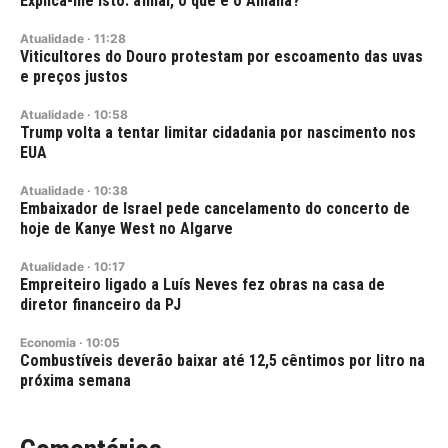
Explica-me Isto: afinal, o que é o Amália?
Atualidade
·
11:28
Viticultores do Douro protestam por escoamento das uvas
e preços justos
Atualidade
·
10:58
Trump volta a tentar limitar cidadania por nascimento nos
EUA
Atualidade
·
10:38
Embaixador de Israel pede cancelamento do concerto de
hoje de Kanye West no Algarve
Atualidade
·
10:17
Empreiteiro ligado a Luís Neves fez obras na casa de
diretor financeiro da PJ
Economia
·
10:05
Combustíveis deverão baixar até 12,5 cêntimos por litro na
próxima semana