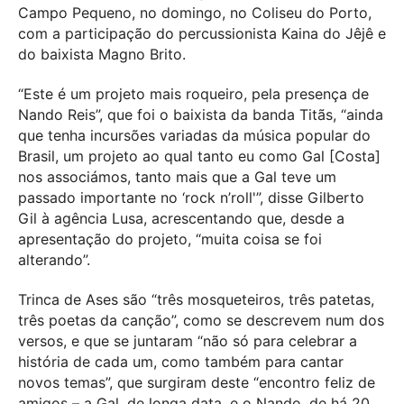
Campo Pequeno, no domingo, no Coliseu do Porto,
com a participação do percussionista Kaina do Jêjê e
do baixista Magno Brito.
“Este é um projeto mais roqueiro, pela presença de
Nando Reis”, que foi o baixista da banda Titãs, “ainda
que tenha incursões variadas da música popular do
Brasil, um projeto ao qual tanto eu como Gal [Costa]
nos associámos, tanto mais que a Gal teve um
passado importante no ‘rock n’roll'”, disse Gilberto
Gil à agência Lusa, acrescentando que, desde a
apresentação do projeto, “muita coisa se foi
alterando”.
Trinca de Ases são “três mosqueteiros, três patetas,
três poetas da canção”, como se descrevem num dos
versos, e que se juntaram “não só para celebrar a
história de cada um, como também para cantar
novos temas”, que surgiram deste “encontro feliz de
amigos – a Gal, de longa data, e o Nando, de há 20