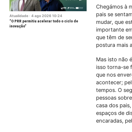
Chegámos à m
pais se sentam
Atualidade
·
4
ago
2026
10:24
“O PRR permitiu acelerar todo o ciclo de
mudar, que es
inovação”
importante em
que têm de se
postura mais a
Mas isto não 
isso torna-se 
que nos enver
acontecer; pe
tempos. O seg
pessoas sobre
casa dos pais,
espaços de di
encaradas, pel