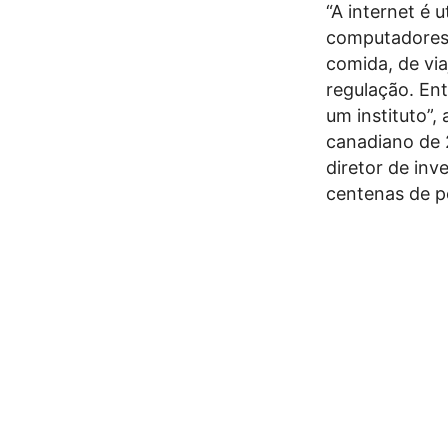
“A internet é 
computadores…
comida, de via
regulação. Ent
um instituto”,
canadiano de 
diretor de inv
centenas de p