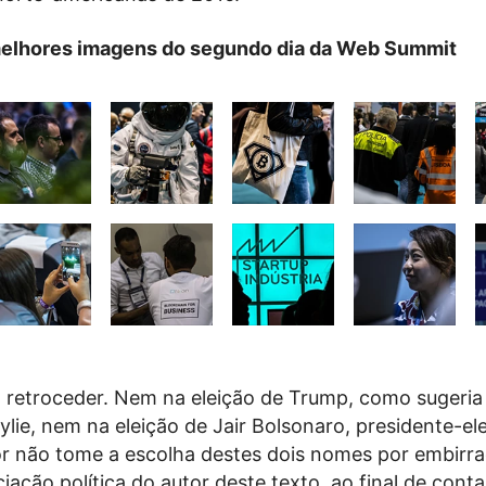
melhores imagens do segundo dia da Web Summit
l retroceder. Nem na eleição de Trump, como sugeria
lie, nem na eleição de Jair Bolsonaro, presidente-ele
itor não tome a escolha destes dois nomes por embirr
iação política do autor deste texto, ao final de conta