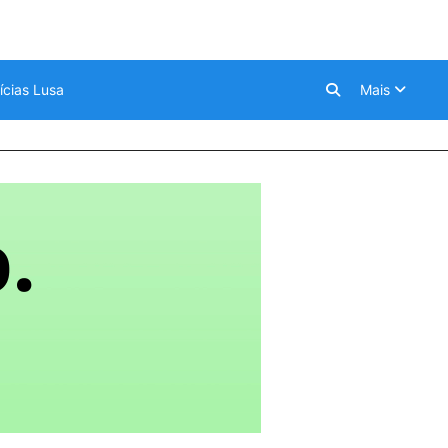
ícias Lusa
Mais