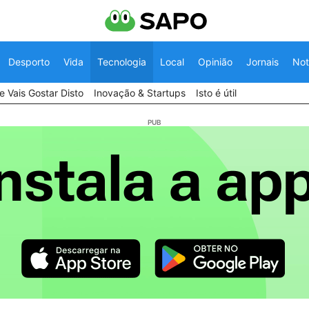
Desporto
Vida
Tecnologia
Local
Opinião
Jornais
Not
 Vais Gostar Disto
Inovação & Startups
Isto é útil