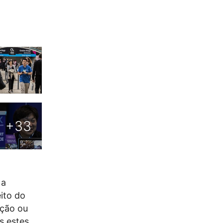
 a
ito do
ação ou
s estes