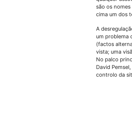
são os nomes 
cima um dos t
A desregulação
um problema 
(factos alter
vista; uma vis
No palco prin
David Pemsel, 
controlo da si