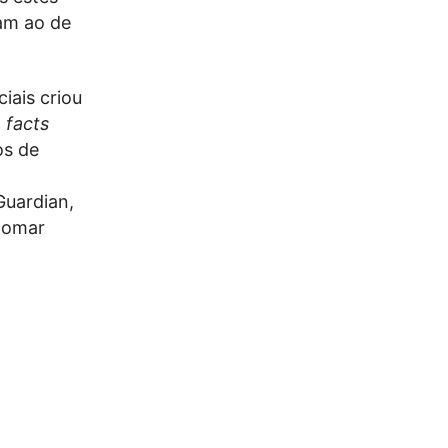
am ao de
iais criou
 facts
os de
Guardian,
 tomar