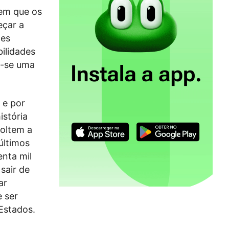
em que os
eçar a
ões
ilidades
e-se uma
 e por
istória
oltem a
últimos
nta mil
sair de
ar
 ser
 Estados.