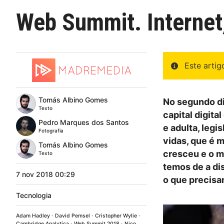
Web Summit. Internet,
Este arti
Tomás Albino Gomes
No segundo di
Texto
capital digita
Pedro Marques dos Santos
e adulta, legi
Fotografia
vidas, que é m
Tomás Albino Gomes
cresceu e o 
Texto
temos de a dis
7
nov
2018
00:29
o que precisa
Tecnologia
Adam Hadley
David Pemsel
Cristopher Wylie
Cambridge Analytica
Web Summit 2018
Nico