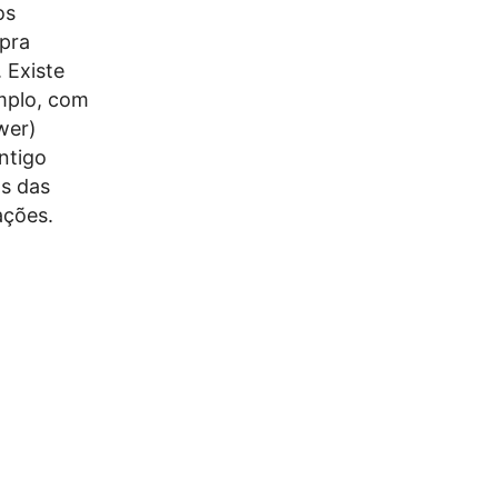
os
pra
 Existe
emplo, com
wer)
ntigo
os das
ações.