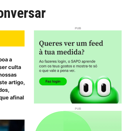
onversar
boa a
ser culta
 nossas
te artigo,
dos,
que afinal