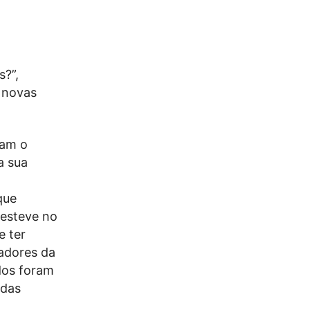
s?”,
 novas
dam o
a sua
que
 esteve no
e ter
zadores da
ados foram
 das