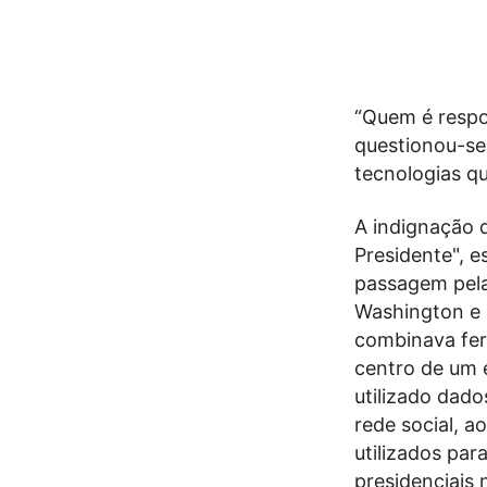
“Quem é respo
questionou-se
tecnologias qu
A indignação 
Presidente", 
passagem pel
Washington e 
combinava fer
centro de um 
utilizado dado
rede social, a
utilizados par
presidenciais