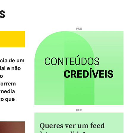
s
ncia de um
al e não
do
correm
 media
to que