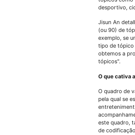
desportivo, ci
Jisun An deta
(ou 90) de tóp
exemplo, se u
tipo de tópico
obtemos a pro
tópicos".
O que cativa a
O quadro de va
pela qual se e
entretenimento
acompanhament
este quadro, t
de codificaçã