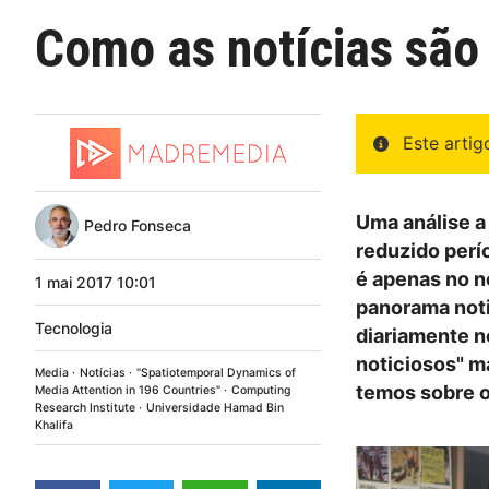
Como as notícias são
Este arti
Uma análise a
Pedro Fonseca
reduzido perí
é apenas no n
1
mai
2017
10:01
panorama noti
Tecnologia
diariamente n
noticiosos" m
Media
Notícias
"Spatiotemporal Dynamics of
temos sobre o
Media Attention in 196 Countries"
Computing
Research Institute
Universidade Hamad Bin
Khalifa