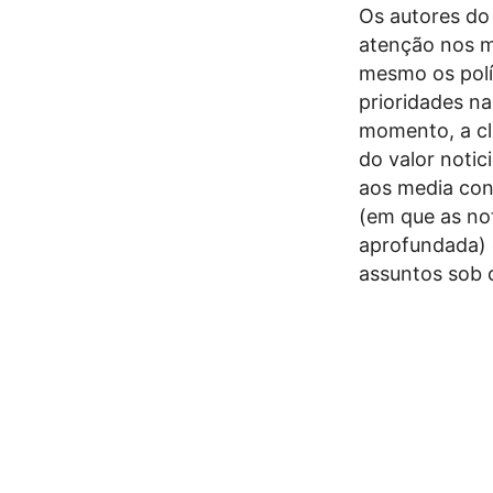
Os autores do
atenção nos m
mesmo os polí
prioridades n
momento, a cla
do valor noti
aos media con
(em que as no
aprofundada) 
assuntos sob c