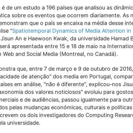
 é de um estudo a 196 países que analisou as dinâmi
tica sobre os eventos que ocorrem diariamente. As n
emonstram que o país se encaixa na média desse int
ise "
Spatiotemporal Dynamics of Media Attention in
e Jisun An e Haewoon Kwak, da universidade Hamad B
será apresentada entre 15 e 18 de maio na Internatio
 Web and Social Media (Montreal, no Canadá).
nstra que, entre 7 de março e 9 de outubro de 2016,
acidade de atenção" dos media em Portugal, compa
aíses em análise, "não é diferente", explicou-nos Jis
taxonomia dos valores noticiosos" evoluiu para gosto
erciais e de audiências, passou igualmente para out
dos pelas mudanças económicas, culturais e políticas
screvem os dois investigadores do Computing Resear
ela universidade.