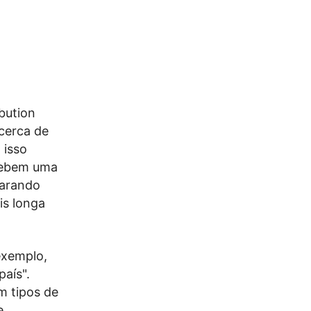
bution
 cerca de
 isso
ecebem uma
parando
is longa
exemplo,
aís".
m tipos de
e