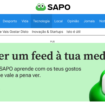
Desporto
Vida
Tecnologia
Local
Opinião
Jornais
Not
 Vais Gostar Disto
Inovação & Startups
Isto é útil