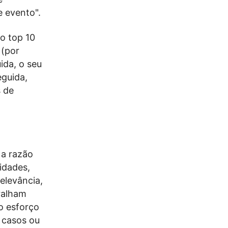
e evento".
o top 10
 (por
ida, o seu
eguida,
s de
 a razão
ridades,
elevância,
ralham
o esforço
 casos ou