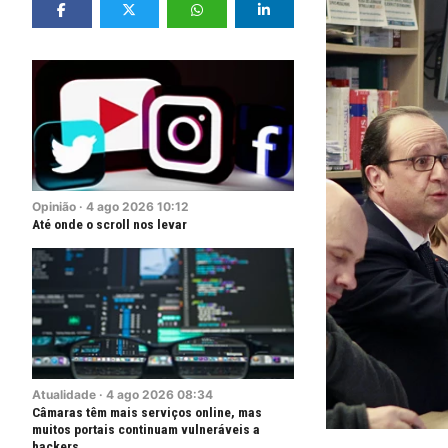
Opinião
·
4
ago
2026
10:12
Até onde o scroll nos levar
Atualidade
·
4
ago
2026
08:34
Câmaras têm mais serviços online, mas
muitos portais continuam vulneráveis a
hackers