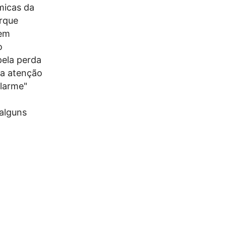
micas da
rque
nem
o
pela perda
la atenção
alarme"
alguns