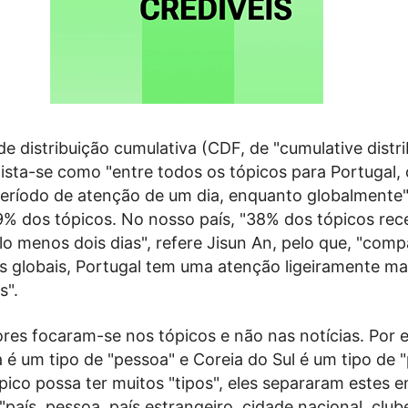
e distribuição cumulativa (CDF, de "cumulative distri
gista-se como "entre todos os tópicos para Portugal,
ríodo de atenção de um dia, enquanto globalmente"
9% dos tópicos. No nosso país, "38% dos tópicos r
lo menos dois dias", refere Jisun An, pelo que, "com
s globais, Portugal tem uma atenção ligeiramente ma
s".
ores focaram-se nos tópicos e não nas notícias. Por 
 um tipo de "pessoa" e Coreia do Sul é um tipo de "p
ico possa ter muitos "tipos", eles separaram estes e
país, pessoa, país estrangeiro, cidade nacional, club