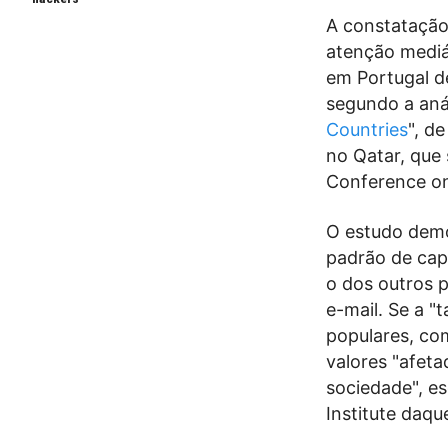
A constatação
atenção mediá
em Portugal d
segundo a anál
Countries
", d
no Qatar, que 
Conference on
O estudo demo
padrão de cap
o dos outros p
e-mail. Se a "
populares, com
valores "afeta
sociedade", e
Institute daqu