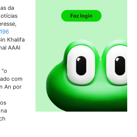
cas da
otícias
eresse,
 196
in Khalifa
nal AAAI
 "o
rado com
un An por
s
ros
 na
ch