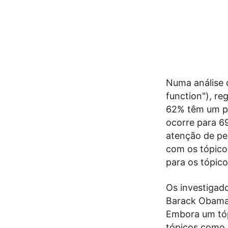
Numa análise d
function"), re
62% têm um pe
ocorre para 6
atenção de pe
com os tópico
para os tópico
Os investigad
Barack Obama é
Embora um tóp
tópicos como "