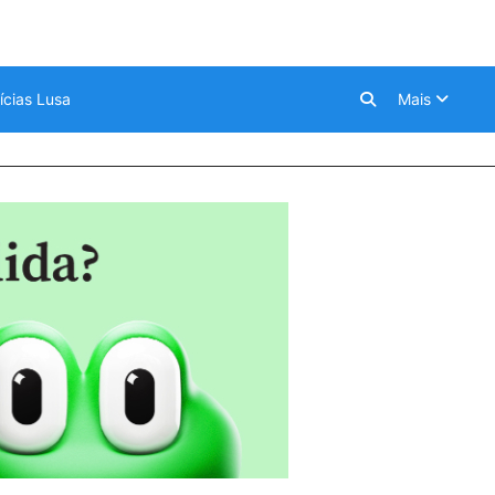
ícias Lusa
Mais