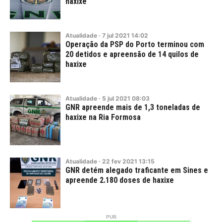
haxixe
Atualidade
·
7
jul
2021
14:02
Operação da PSP do Porto terminou com
20 detidos e apreensão de 14 quilos de
haxixe
Atualidade
·
5
jul
2021
08:03
GNR apreende mais de 1,3 toneladas de
haxixe na Ria Formosa
Atualidade
·
22
fev
2021
13:15
GNR detém alegado traficante em Sines e
apreende 2.180 doses de haxixe