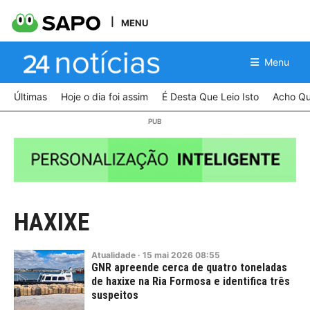
MENU
Menu
Últimas
Hoje o dia foi assim
É Desta Que Leio Isto
Acho Qu
HAXIXE
Atualidade
·
15
mai
2026
08:55
GNR apreende cerca de quatro toneladas
de haxixe na Ria Formosa e identifica três
suspeitos