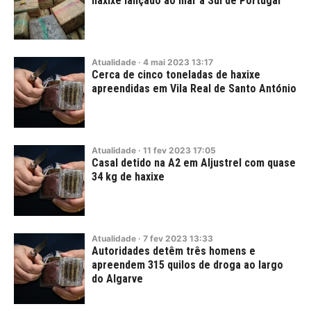
haxixe lançado ao mar a Sul de Portugal
Atualidade
·
4
mai
2023
13:17
Cerca de cinco toneladas de haxixe
apreendidas em Vila Real de Santo António
Atualidade
·
11
fev
2023
17:05
Casal detido na A2 em Aljustrel com quase
34 kg de haxixe
Atualidade
·
7
fev
2023
13:33
Autoridades detêm três homens e
apreendem 315 quilos de droga ao largo
do Algarve