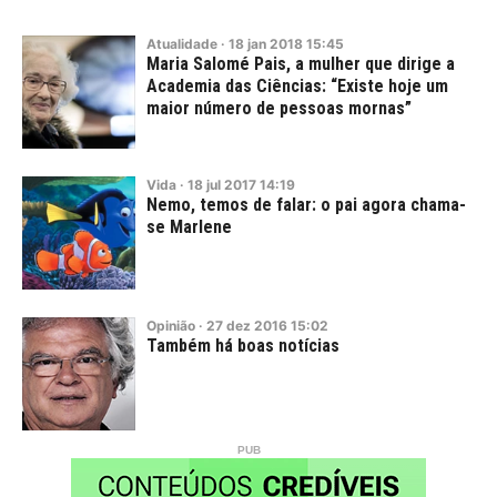
Atualidade
·
18
jan
2018
15:45
Maria Salomé Pais, a mulher que dirige a
Academia das Ciências: “Existe hoje um
maior número de pessoas mornas”
Vida
·
18
jul
2017
14:19
Nemo, temos de falar: o pai agora chama-
se Marlene
Opinião
·
27
dez
2016
15:02
Também há boas notícias