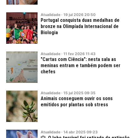
Atualidade
·
19
jul
2026
20:50
Portugal conquista duas medalhas de
bronze na Olimpíada Internacional de
Biologia
Atualidade
·
11
fev
2026
11:43
"Cartas com Ciência": nesta sala as
meninas entram e também podem ser
chefes
Atualidade
·
15
jul
2025
09:35
Animais conseguem ouvir os sons
emitidos por plantas sob stress
Atualidade
·
14
abr
2025
09:23
O lobo terrível foi retirado da extinção