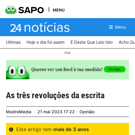
MENU
Menu
Últimas
Hoje o dia foi assim
É Desta Que Leio Isto
Acho Qu
As três revoluções da escrita
MadreMedia
21
mai
2023
17:22
Opinião
Este artigo tem
mais de 3 anos