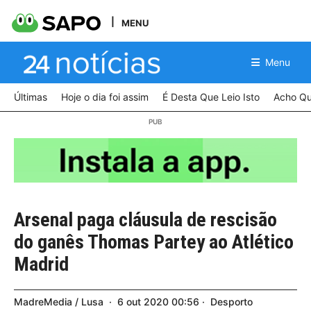
MENU
Menu
Últimas
Hoje o dia foi assim
É Desta Que Leio Isto
Acho Qu
Arsenal paga cláusula de rescisão
do ganês Thomas Partey ao Atlético
Madrid
MadreMedia / Lusa
6
out
2020
00:56
Desporto