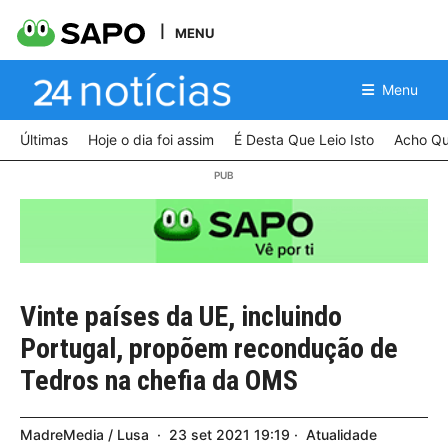
MENU
Menu
Últimas
Hoje o dia foi assim
É Desta Que Leio Isto
Acho Qu
Vinte países da UE, incluindo
Portugal, propõem recondução de
Tedros na chefia da OMS
MadreMedia / Lusa
23
set
2021
19:19
Atualidade