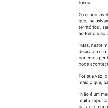
frisou.
O responsável 
que, inclusiva
territórios”, 
ao Reno e ao 
“Mas, neste m
decisão e é i
podemos perde
pode acontecer
Por sua vez, o
maio o que, pa
“Não é um mer
muito importa
país, ele tem 