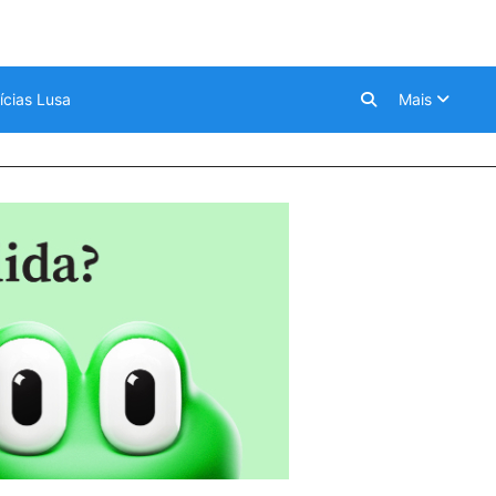
ícias Lusa
Mais