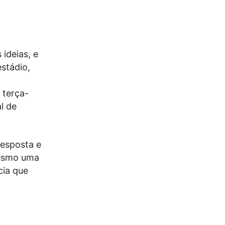
 ideias, e
stádio,
 terça-
l de
resposta e
mesmo uma
cia que