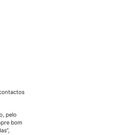
 contactos
o, pelo
empre bom
as”,