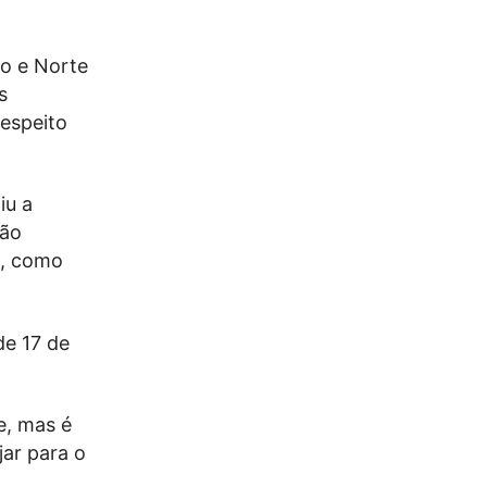
to e Norte
s
respeito
iu a
não
s, como
de 17 de
e, mas é
jar para o