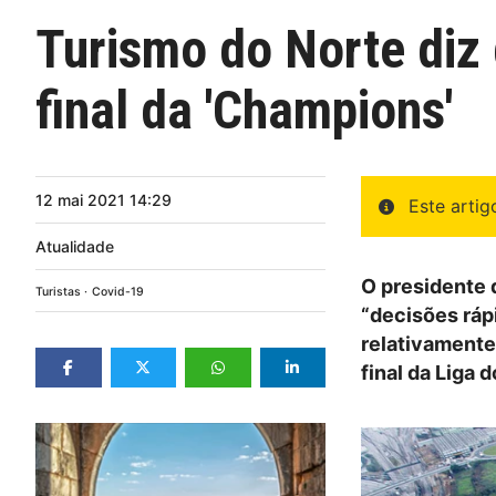
Turismo do Norte diz 
final da 'Champions'
12
mai
2021
14:29
Este arti
Atualidade
O presidente 
Turistas
Covid-19
“decisões ráp
relativamente
final da Liga