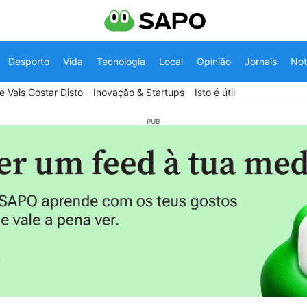
Desporto
Vida
Tecnologia
Local
Opinião
Jornais
Not
 Vais Gostar Disto
Inovação & Startups
Isto é útil