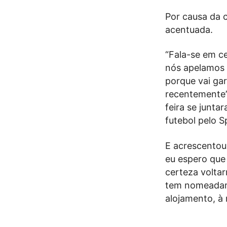
Por causa da 
acentuada.
“Fala-se em ce
nós apelamos p
porque vai ga
recentemente”,
feira se junt
futebol pelo S
E acrescentou
eu espero que
certeza volta
tem nomeadame
alojamento, à 