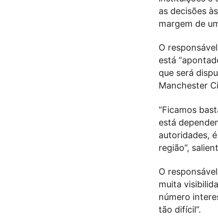
as decisões às
margem de uma 
O responsável
está “apontad
que será dispu
Manchester Ci
“Ficamos bast
está dependen
autoridades, 
região”, salien
O responsável
muita visibili
número intere
tão difícil”.