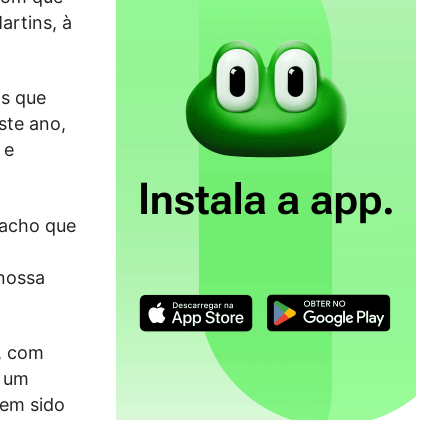
artins, à
os que
ste ano,
 e
 acho que
nossa
, com
r um
tem sido