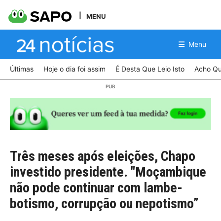
MENU
Menu
Últimas
Hoje o dia foi assim
É Desta Que Leio Isto
Acho Qu
Três meses após eleições, Chapo
investido presidente. "Moçambique
não pode continuar com lambe-
botismo, corrupção ou nepotismo”