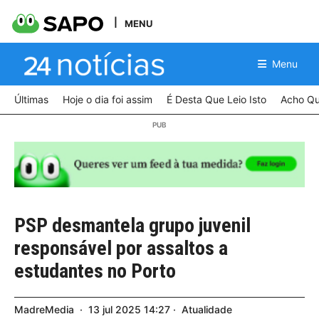
MENU
Menu
Últimas
Hoje o dia foi assim
É Desta Que Leio Isto
Acho Qu
PSP desmantela grupo juvenil
responsável por assaltos a
estudantes no Porto
MadreMedia
13
jul
2025
14:27
Atualidade