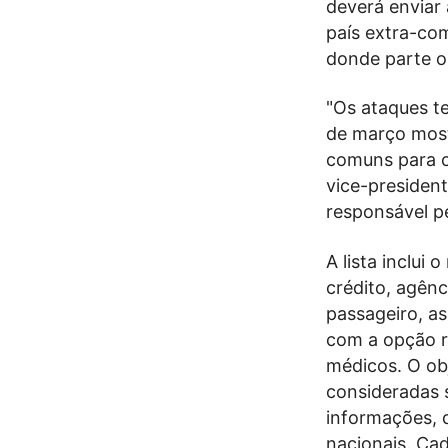
deverá enviar
país extra-co
donde parte o
"Os ataques te
de março most
comuns para c
vice-presiden
responsável p
A lista inclui
crédito, agên
passageiro, a
com a opção r
médicos. O ob
consideradas 
informações, d
nacionais. Cad