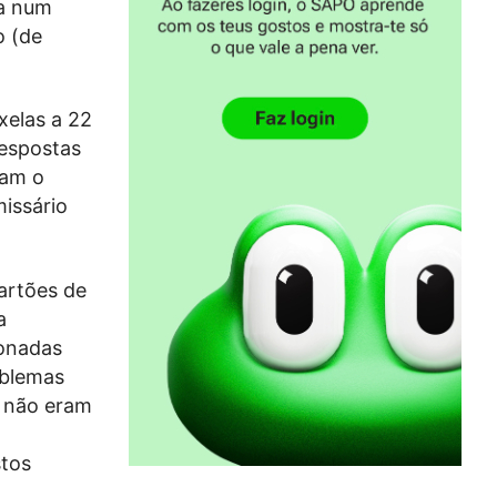
da num
o (de
xelas a 22
respostas
ram o
issário
cartões de
a
ionadas
oblemas
o não eram
stos