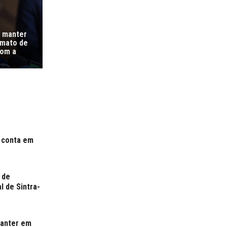
a manter
timato de
com a
e conta em
 de
l de Sintra-
manter em