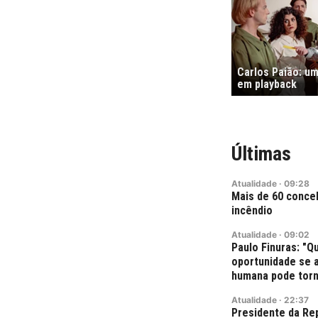
Carlos Paião: um
em playback
Últimas
Atualidade
·
09:28
Mais de 60 conce
incêndio
Atualidade
·
09:02
Paulo Finuras: "Q
oportunidade se 
humana pode torn
Atualidade
·
22:37
Presidente da Re