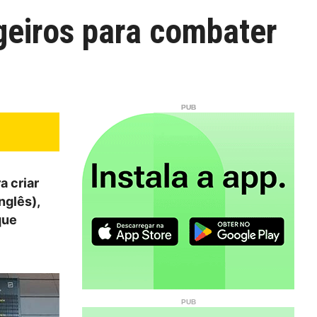
geiros para combater
a criar
nglês),
que