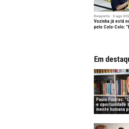
Desporto
·
3
ago
20
Vozinha já está n
pelo Colo-Colo: "
Em destaq
Paulo Finuras: 
e oportunidade s
mente humana po