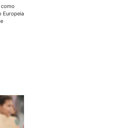
s como
o Europeia
de