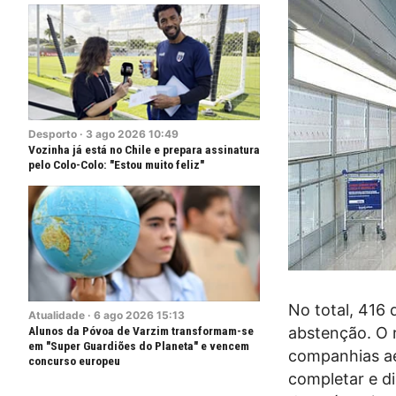
Desporto
·
3
ago
2026
10:49
Vozinha já está no Chile e prepara assinatura
pelo Colo-Colo: "Estou muito feliz"
No total, 416
Atualidade
·
6
ago
2026
15:13
abstenção. O 
Alunos da Póvoa de Varzim transformam-se
em "Super Guardiões do Planeta" e vencem
companhias aé
concurso europeu
completar e di