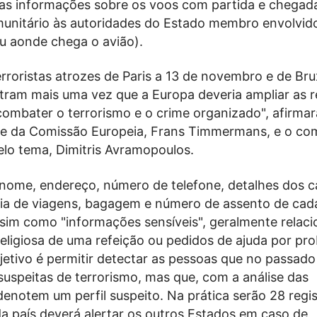
 as informações sobre os voos com partida e chega
munitário às autoridades do Estado membro envolvid
u aonde chega o avião).
rroristas atrozes de Paris a 13 de novembro e de Bru
ram mais uma vez que a Europa deveria ampliar as 
ombater o terrorismo e o crime organizado", afirma
te da Comissão Europeia, Frans Timmermans, e o com
elo tema, Dimitris Avramopoulos.
 o nome, endereço, número de telefone, detalhes dos 
cia de viagens, bagagem e número de assento de cad
ssim como "informações sensíveis", geralmente relac
eligiosa de uma refeição ou pedidos de ajuda por pr
jetivo é permitir detectar as pessoas que no passad
suspeitas de terrorismo, mas que, com a análise das
enotem um perfil suspeito. Na prática serão 28 regi
a país deverá alertar os outros Estados em caso de