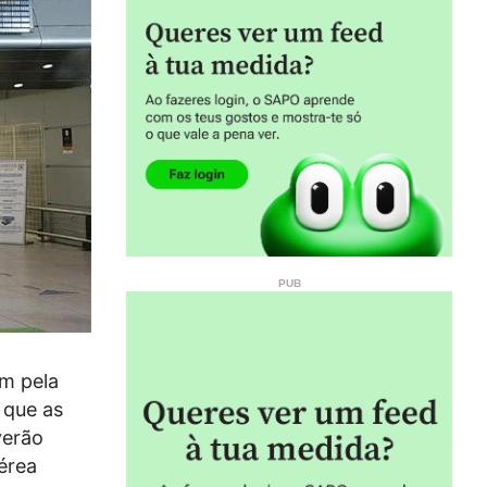
am pela
 que as
verão
érea