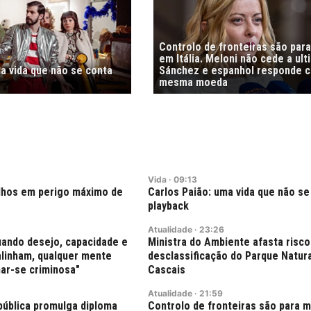
Controlo de fronteiras são par
em Itália. Meloni não cede a ul
a vida que não se conta
Sánchez e espanhol responde 
mesma moeda
Vida
·
09:13
lhos em perigo máximo de
Carlos Paião: uma vida que não s
playback
Atualidade
·
23:26
uando desejo, capacidade e
Ministra do Ambiente afasta risco
alinham, qualquer mente
desclassificação do Parque Natura
ar-se criminosa"
Cascais
Atualidade
·
21:59
pública promulga diploma
Controlo de fronteiras são para 