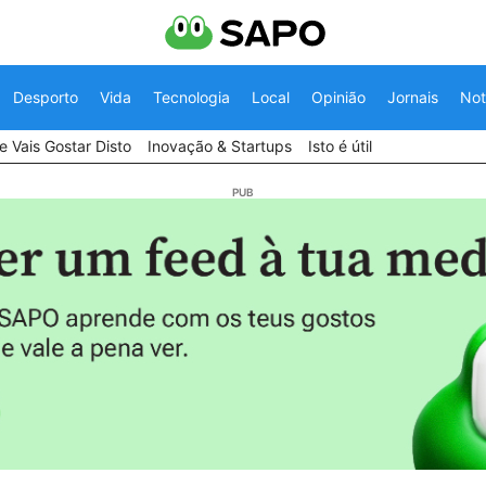
Desporto
Vida
Tecnologia
Local
Opinião
Jornais
Not
 Vais Gostar Disto
Inovação & Startups
Isto é útil