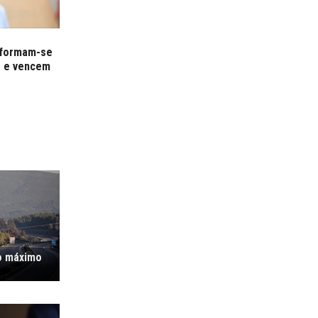
sformam-se
" e vencem
o máximo