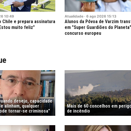
26
10:49
Atualidade
·
6
ago
2026
15:13
o Chile e prepara assinatura
Alunos da Póvoa de Varzim tran
Estou muito feliz"
em "Super Guardiões do Planeta
concurso europeu
ue
"Quando desejo, capacidade
e alinham, qualquer
Mais de 60 concelhos em perig
de tornar-se criminosa"
de incêndio